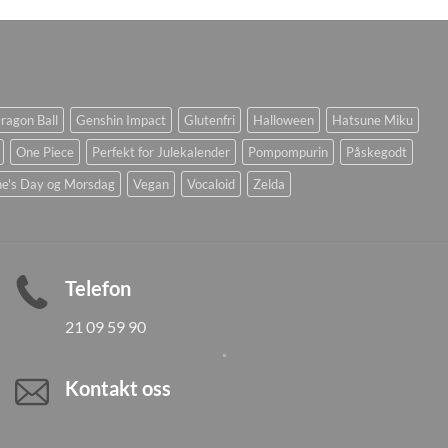
ragon Ball
Genshin Impact
Glutenfri
Halloween
Hatsune Miku
One Piece
Perfekt for Julekalender
Pompompurin
Påskegodt
ne's Day og Morsdag
Vegan
Vocaloid
Zelda
Telefon
21 09 59 90
Kontakt oss