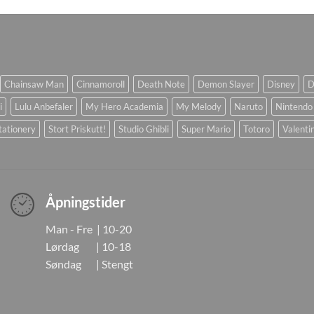
Chainsaw Man
Cinnamoroll
Death Note
Demon Slayer
Disney
D
i
Lulu Anbefaler
My Hero Academia
My Melody
Naruto
Nintendo
tationery
Stort Priskutt!
Studio Ghibli
Super Mario
Totoro
Valenti
Åpningstider
Man - Fre | 10-20
Lørdag | 10-18
Søndag | Stengt