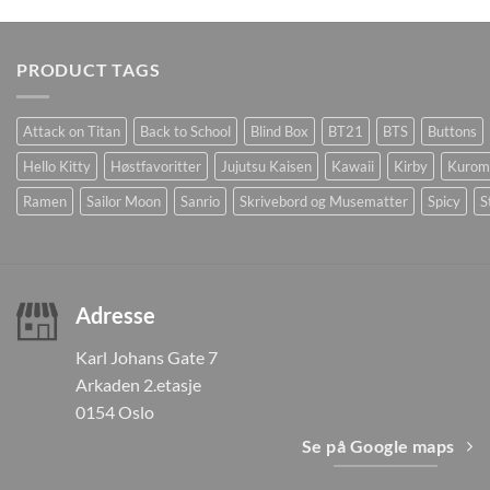
PRODUCT TAGS
Attack on Titan
Back to School
Blind Box
BT21
BTS
Buttons
Hello Kitty
Høstfavoritter
Jujutsu Kaisen
Kawaii
Kirby
Kurom
Ramen
Sailor Moon
Sanrio
Skrivebord og Musematter
Spicy
S
Adresse
Karl Johans Gate 7
Arkaden 2.etasje
0154 Oslo
Se på Google maps