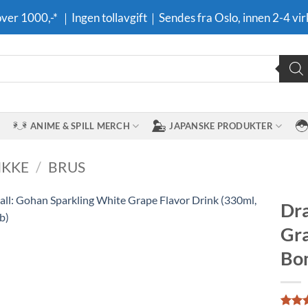
 over 1000,-* ｜Ingen tollavgift｜Sendes fra Oslo, innen 2-4 vir
ANIME & SPILL MERCH
JAPANSKE PRODUKTER
IKKE
/
BRUS
Dra
Gra
Legg til i
ønskeliste
Bo