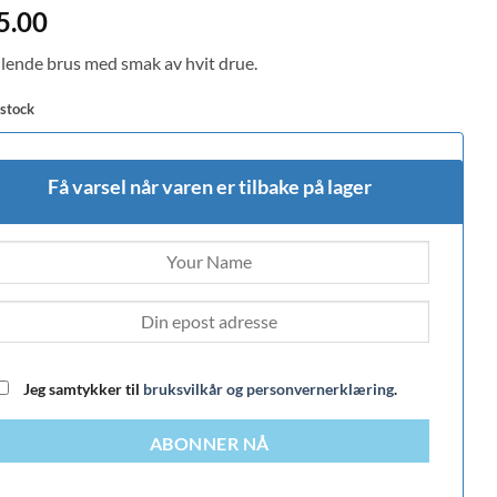
d
5
5.00
f 5
 on
lende brus med smak av hvit drue.
mer
 stock
Få varsel når varen er tilbake på lager
Jeg samtykker til
bruksvilkår og personvernerklæring
.
ABONNER NÅ