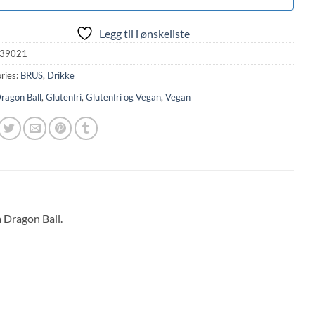
Legg til i ønskeliste
39021
ries:
BRUS
,
Drikke
ragon Ball
,
Glutenfri
,
Glutenfri og Vegan
,
Vegan
 Dragon Ball.