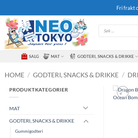
Skip
Fri frakt
to
content
Products
search
SALG
MAT
GODTERI, SNACKS & DRIKKE
HOME
/
GODTERI, SNACKS & DRIKKE
/
DR
PRODUKTKATEGORIER
MAT
GODTERI, SNACKS & DRIKKE
Gummigodteri