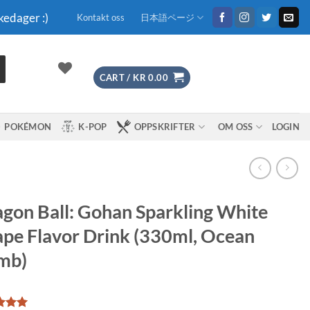
kedager :)
Kontakt oss
日本語ページ
CART /
KR
0.00
POKÉMON
K-POP
OPPSKRIFTER
OM OSS
LOGIN
gon Ball: Gohan Sparkling White
pe Flavor Drink (330ml, Ocean
mb)