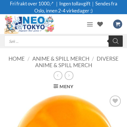
Skip
Fri frakt over 1000,-* ｜Ingen tollavgift｜Sendes fra
to
Oslo, innen 2-4 virkedager :)
content
Products
search
HOME
/
ANIME & SPILL MERCH
/
DIVERSE
ANIME & SPILL MERCH
MENY
Legg til i
ønskeliste