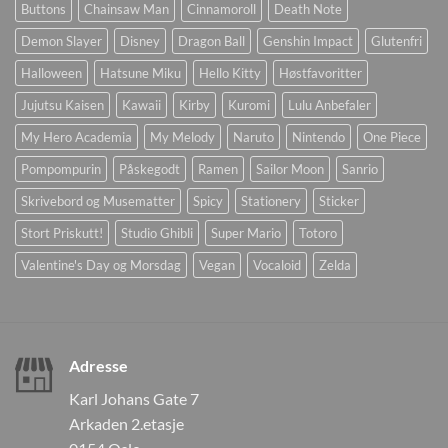
Buttons
Chainsaw Man
Cinnamoroll
Death Note
Demon Slayer
Disney
Dragon Ball
Genshin Impact
Glutenfri
Halloween
Hatsune Miku
Hello Kitty
Høstfavoritter
Jujutsu Kaisen
Kawaii
Kirby
Kuromi
Lulu Anbefaler
My Hero Academia
My Melody
Naruto
Nintendo
One Piece
Pompompurin
Påskegodt
Ramen
Sailor Moon
Sanrio
Skrivebord og Musematter
Spicy
Stationery
Sticker
Stort Priskutt!
Studio Ghibli
Super Mario
Totoro
Valentine's Day og Morsdag
Vegan
Vocaloid
Zelda
Adresse
Karl Johans Gate 7
Arkaden 2.etasje