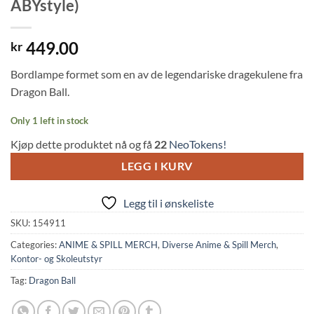
ABYstyle)
449.00
kr
Bordlampe formet som en av de legendariske dragekulene fra
Dragon Ball.
Only 1 left in stock
Kjøp dette produktet nå og få
22
NeoTokens!
LEGG I KURV
Legg til i ønskeliste
SKU:
154911
Categories:
ANIME & SPILL MERCH
,
Diverse Anime & Spill Merch
,
Kontor- og Skoleutstyr
Tag:
Dragon Ball