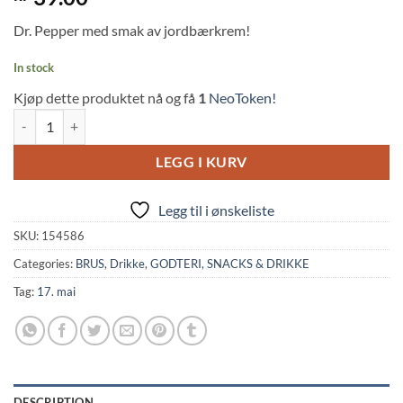
out of 5
based on
Dr. Pepper med smak av jordbærkrem!
customer
rating
In stock
Kjøp dette produktet nå og få
1
NeoToken!
Dr Pepper Zero Strawberry Cream Flavor (350ml, Coca Cola KR) quan
LEGG I KURV
Legg til i ønskeliste
SKU:
154586
Categories:
BRUS
,
Drikke
,
GODTERI, SNACKS & DRIKKE
Tag:
17. mai
DESCRIPTION