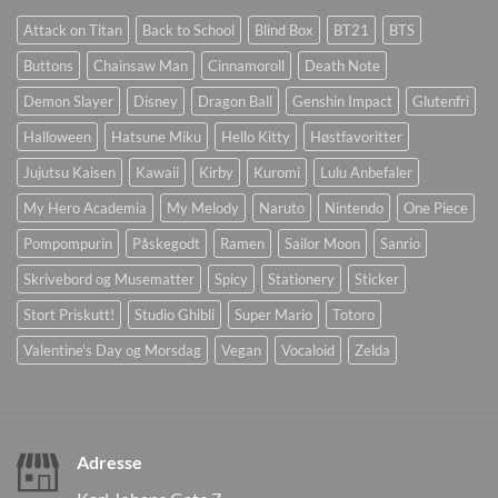
Attack on Titan
Back to School
Blind Box
BT21
BTS
Buttons
Chainsaw Man
Cinnamoroll
Death Note
Demon Slayer
Disney
Dragon Ball
Genshin Impact
Glutenfri
Halloween
Hatsune Miku
Hello Kitty
Høstfavoritter
Jujutsu Kaisen
Kawaii
Kirby
Kuromi
Lulu Anbefaler
My Hero Academia
My Melody
Naruto
Nintendo
One Piece
Pompompurin
Påskegodt
Ramen
Sailor Moon
Sanrio
Skrivebord og Musematter
Spicy
Stationery
Sticker
Stort Priskutt!
Studio Ghibli
Super Mario
Totoro
Valentine's Day og Morsdag
Vegan
Vocaloid
Zelda
Adresse