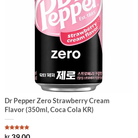
Dr Pepper Zero Strawberry Cream
Flavor (350ml, Coca Cola KR)
Rated
1
5
39.00
kr