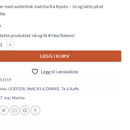
 on
er med autentisk matcha fra Kyoto – te og latte på et
mer
ikk.
k
dette produktet nå og få
4
NeoTokens!
tcha Potion Drink (108g, Yamato) quantity
LEGG I KURV
Legg til i ønskeliste
53119
ries:
GODTERI, SNACKS & DRIKKE
,
Te & Kaffe
7. mai
,
Matcha