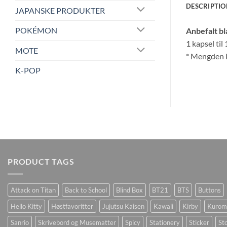
DESCRIPTIO
JAPANSKE PRODUKTER
POKÉMON
Anbefalt b
1 kapsel til
MOTE
* Mengden k
K-POP
PRODUCT TAGS
Attack on Titan
Back to School
Blind Box
BT21
BTS
Buttons
Hello Kitty
Høstfavoritter
Jujutsu Kaisen
Kawaii
Kirby
Kurom
Sanrio
Skrivebord og Musematter
Spicy
Stationery
Sticker
Sto