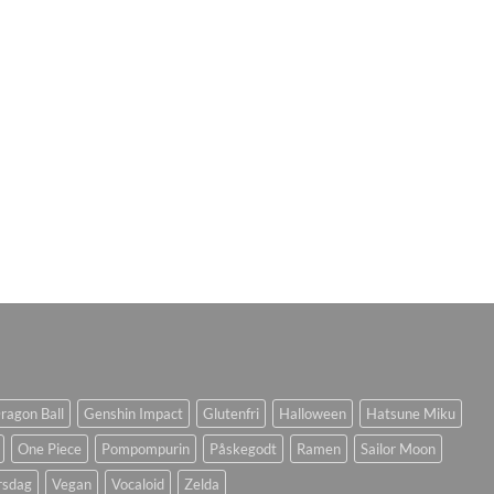
ragon Ball
Genshin Impact
Glutenfri
Halloween
Hatsune Miku
One Piece
Pompompurin
Påskegodt
Ramen
Sailor Moon
rsdag
Vegan
Vocaloid
Zelda