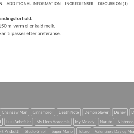
N
ADDITIONAL INFORMATION
INGREDIENSER
DISCUSSION (1)
landingsforhold
:
 150 ml varm eller kald melk.
an tilpasses etter preferanse.
Chainsaw Man
Cinnamoroll
Death Note
Demon Slayer
Disney
D
i
Lulu Anbefaler
My Hero Academia
My Melody
Naruto
Nintendo
rt Priskutt!
Studio Ghibli
Super Mario
Totoro
Valentine's Day og Mo