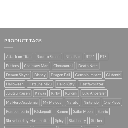
PRODUCT TAGS
Attack on Titan
Back to School
Blind Box
BT21
BTS
Buttons
Chainsaw Man
Cinnamoroll
Death Note
Demon Slayer
Disney
Dragon Ball
Genshin Impact
Glutenfri
Halloween
Hatsune Miku
Hello Kitty
Høstfavoritter
Jujutsu Kaisen
Kawaii
Kirby
Kuromi
Lulu Anbefaler
My Hero Academia
My Melody
Naruto
Nintendo
One Piece
Pompompurin
Påskegodt
Ramen
Sailor Moon
Sanrio
Skrivebord og Musematter
Spicy
Stationery
Sticker