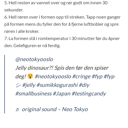
5. Hell resten av vannet over og rør godt om innen 30
sekunder.
6. Hell røren over i formen opp til streken. Tapp noen ganger
på formen mens du fyller den for å fjerne luftbobler og spre
røren i alle kroker.
7. La formen stå i romtemperatur i 30 minutter før du åpner
den. Gelefiguren er nå ferdig.
@neotokyooslo
Jelly dinosaur?! Spis den før den spiser
deg!
#neotokyooslo
#cringe
#fyp
#fyp
シ
#jelly
#sumikkogurashi
#diy
#smallbusiness
#Japan
#testingcandy
♬ original sound – Neo Tokyo