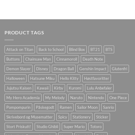
PRODUCT TAGS
Attack on Titan
Back to School
Blind Box
BT21
BTS
Buttons
Chainsaw Man
Cinnamoroll
Death Note
Demon Slayer
Disney
Dragon Ball
Genshin Impact
Glutenfri
Halloween
Hatsune Miku
Hello Kitty
Høstfavoritter
Jujutsu Kaisen
Kawaii
Kirby
Kuromi
Lulu Anbefaler
My Hero Academia
My Melody
Naruto
Nintendo
One Piece
Pompompurin
Påskegodt
Ramen
Sailor Moon
Sanrio
Skrivebord og Musematter
Spicy
Stationery
Sticker
Stort Priskutt!
Studio Ghibli
Super Mario
Totoro