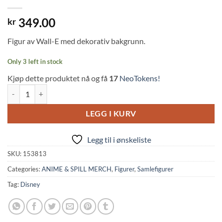
349.00
kr
Figur av Wall-E med dekorativ bakgrunn.
Only 3 left in stock
Kjøp dette produktet nå og få
17
NeoTokens!
Disney: Wall-E SG Figure (10cm, ABYstyle) quantity
LEGG I KURV
Legg til i ønskeliste
SKU:
153813
Categories:
ANIME & SPILL MERCH
,
Figurer
,
Samlefigurer
Tag:
Disney