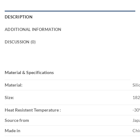
DESCRIPTION
ADDITIONAL INFORMATION
DISCUSSION (0)
Material & Specifications
Material:
Sil
Size:
182
Heat Resistent Temperature :
-30
Source from
Jap
Made in
Chi