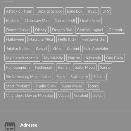
Attack on Titan
Back to School
Blind Box
BT21
BTS
Buttons
Chainsaw Man
Cinnamoroll
Death Note
Demon Slayer
Disney
Dragon Ball
Genshin Impact
Glutenfri
Halloween
Hatsune Miku
Hello Kitty
Høstfavoritter
Jujutsu Kaisen
Kawaii
Kirby
Kuromi
Lulu Anbefaler
My Hero Academia
My Melody
Naruto
Nintendo
One Piece
Pompompurin
Påskegodt
Ramen
Sailor Moon
Sanrio
Skrivebord og Musematter
Spicy
Stationery
Sticker
Stort Priskutt!
Studio Ghibli
Super Mario
Totoro
Valentine's Day og Morsdag
Vegan
Vocaloid
Zelda
Adresse