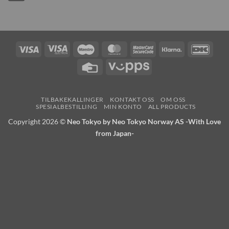
Visa
Visa
Maestro
MasterCard
MasterCard
Klarna
DanK
Electron
2
Credit
Vipps
Card
TILBAKEKALLINGER
KONTAKT OSS
OM OSS
SPESIALBESTILLING
MIN KONTO
ALL PRODUCTS
Copyright 2026 ©
Neo Tokyo by Neo Tokyo Norway AS -With Love
from Japan-