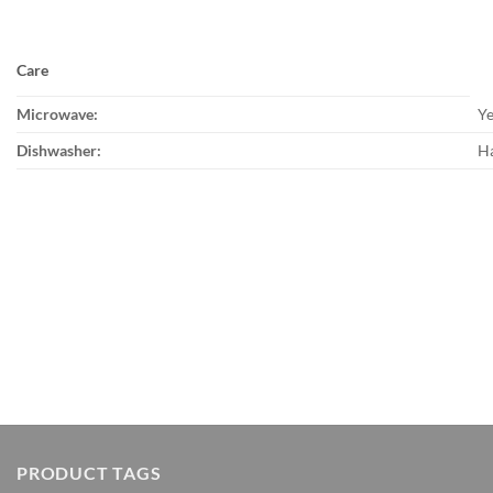
Care
Microwave:
Y
Dishwasher:
H
PRODUCT TAGS