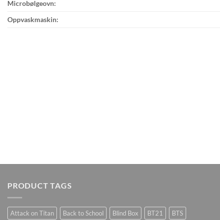
Microbølgeovn:
Oppvaskmaskin:
PRODUCT TAGS
Attack on Titan
Back to School
Blind Box
BT21
BTS