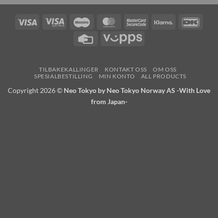
Visa
Visa
Maestro
MasterCard
MasterCard
Klarna
DanK
Electron
2
Credit
Vipps
Card
TILBAKEKALLINGER
KONTAKT OSS
OM OSS
SPESIALBESTILLING
MIN KONTO
ALL PRODUCTS
Copyright 2026 ©
Neo Tokyo by Neo Tokyo Norway AS -With Love
from Japan-