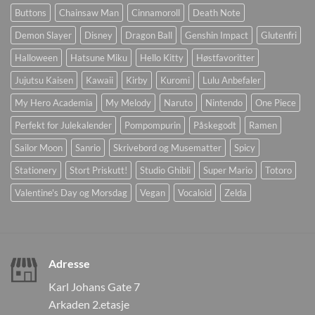
Buttons
Chainsaw Man
Cinnamoroll
Death Note
Demon Slayer
Disney
Dragon Ball
Genshin Impact
Glutenfri
Halloween
Hatsune Miku
Hello Kitty
Høstfavoritter
Jujutsu Kaisen
Kawaii
Kirby
Kuromi
Lulu Anbefaler
My Hero Academia
My Melody
Naruto
Nintendo
One Piece
Perfekt for Julekalender
Pompompurin
Påskegodt
Ramen
Sailor Moon
Sanrio
Skrivebord og Musematter
Spicy
Stationery
Stort Priskutt!
Studio Ghibli
Super Mario
Totoro
Valentine's Day og Morsdag
Vegan
Vocaloid
Zelda
Adresse
Karl Johans Gate 7
Arkaden 2.etasje