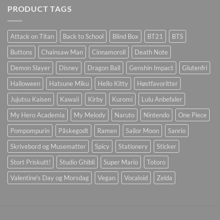
PRODUCT TAGS
Attack on Titan
Back to School
Blind Box
BT21
BTS
Buttons
Chainsaw Man
Cinnamoroll
Death Note
Demon Slayer
Disney
Dragon Ball
Genshin Impact
Glutenfri
Halloween
Hatsune Miku
Hello Kitty
Høstfavoritter
Jujutsu Kaisen
Kawaii
Kirby
Kuromi
Lulu Anbefaler
My Hero Academia
My Melody
Naruto
Nintendo
One Piece
Pompompurin
Påskegodt
Ramen
Sailor Moon
Sanrio
Skrivebord og Musematter
Spicy
Stationery
Sticker
Stort Priskutt!
Studio Ghibli
Super Mario
Totoro
Valentine's Day og Morsdag
Vegan
Vocaloid
Zelda