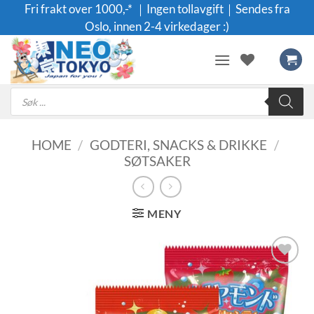
Skip
Fri frakt over 1000,-* ｜Ingen tollavgift｜Sendes fra
to
Oslo, innen 2-4 virkedager :)
content
Products
search
HOME
/
GODTERI, SNACKS & DRIKKE
/
SØTSAKER
MENY
Legg til i
ønskeliste