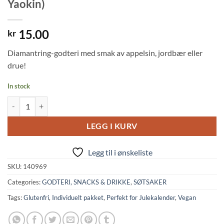
Yaokin)
15.00
kr
Diamantring-godteri med smak av appelsin, jordbær eller
drue!
In stock
Ring Candy Assorted Fruit Flavors (10g, Yaokin) quantity
LEGG I KURV
Legg til i ønskeliste
SKU:
140969
Categories:
GODTERI, SNACKS & DRIKKE
,
SØTSAKER
Tags:
Glutenfri
,
Individuelt pakket
,
Perfekt for Julekalender
,
Vegan