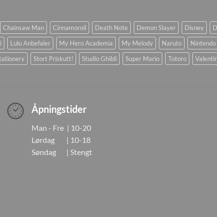
Chainsaw Man
Cinnamoroll
Death Note
Demon Slayer
Disney
D
i
Lulu Anbefaler
My Hero Academia
My Melody
Naruto
Nintendo
tationery
Stort Priskutt!
Studio Ghibli
Super Mario
Totoro
Valenti
Åpningstider
Man - Fre | 10-20
Lørdag | 10-18
Søndag | Stengt