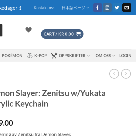
kedager :)
Kontakt oss
日本語ページ
CART /
KR
0.00
POKÉMON
K-POP
OPPSKRIFTER
OM OSS
LOGIN
on Slayer: Zenitsu w/Yukata
ylic Keychain
9.00
lring av Zenitsu fra Demon Slayer.