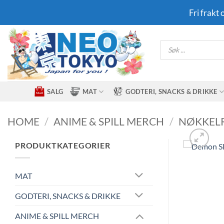
Skip
Fri frakt
to
content
Products
search
SALG
MAT
GODTERI, SNACKS & DRIKKE
HOME
/
ANIME & SPILL MERCH
/
NØKKEL
PRODUKTKATEGORIER
MAT
GODTERI, SNACKS & DRIKKE
ANIME & SPILL MERCH