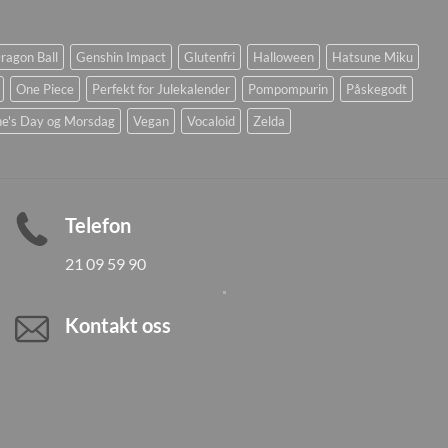
ragon Ball
Genshin Impact
Glutenfri
Halloween
Hatsune Miku
One Piece
Perfekt for Julekalender
Pompompurin
Påskegodt
ne's Day og Morsdag
Vegan
Vocaloid
Zelda
Telefon
21 09 59 90
Kontakt oss