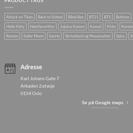
PRODUCT TAGS
Attack on Titan
Back to School
Blind Box
BT21
BTS
Buttons
Hello Kitty
Høstfavoritter
Jujutsu Kaisen
Kawaii
Kirby
Kurom
Ramen
Sailor Moon
Sanrio
Skrivebord og Musematter
Spicy
S
Adresse
Karl Johans Gate 7
Arkaden 2.etasje
0154 Oslo
Se på Google maps