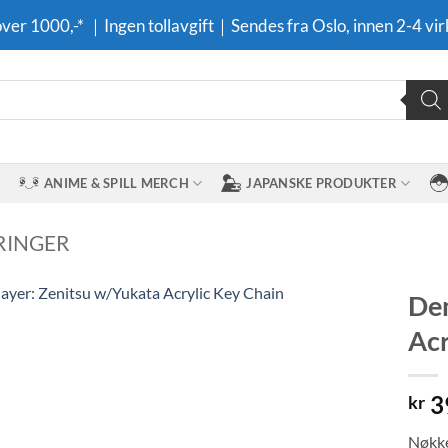
 over 1000,-* ｜Ingen tollavgift｜Sendes fra Oslo, innen 2-4 vir
ANIME & SPILL MERCH
JAPANSKE PRODUKTER
RINGER
Dem
Acr
Legg til i
ønskeliste
3
kr
Nøkke