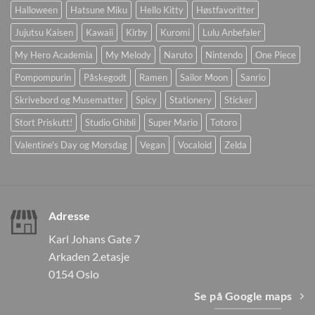
Halloween
Hatsune Miku
Hello Kitty
Høstfavoritter
Jujutsu Kaisen
Kawaii
Kirby
Kuromi
Lulu Anbefaler
My Hero Academia
My Melody
Naruto
Nintendo
One Piece
Pompompurin
Påskegodt
Ramen
Sailor Moon
Sanrio
Skrivebord og Musematter
Spicy
Stationery
Sticker
Stort Priskutt!
Studio Ghibli
Super Mario
Totoro
Valentine's Day og Morsdag
Vegan
Vocaloid
Zelda
Adresse
Karl Johans Gate 7
Arkaden 2.etasje
0154 Oslo
Se på Google maps