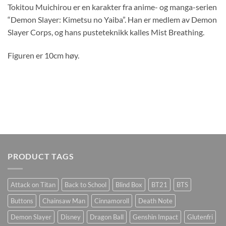
Tokitou Muichirou er en karakter fra anime- og manga-serien
“Demon Slayer: Kimetsu no Yaiba”. Han er medlem av Demon
Slayer Corps, og hans pusteteknikk kalles Mist Breathing.
Figuren er 10cm høy.
PRODUCT TAGS
Attack on Titan
Back to School
Blind Box
BT21
BTS
Buttons
Chainsaw Man
Cinnamoroll
Death Note
Demon Slayer
Disney
Dragon Ball
Genshin Impact
Glutenfri