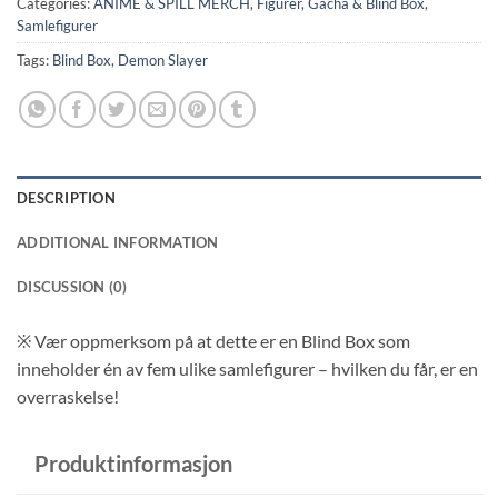
Categories:
ANIME & SPILL MERCH
,
Figurer
,
Gacha & Blind Box
,
Samlefigurer
Tags:
Blind Box
,
Demon Slayer
DESCRIPTION
ADDITIONAL INFORMATION
DISCUSSION (0)
※ V
ær oppmerksom på at dette er en Blind Box som
inneholder én av fem ulike samlefigurer – hvilken du får, er en
overraskelse!
Produktinformasjon