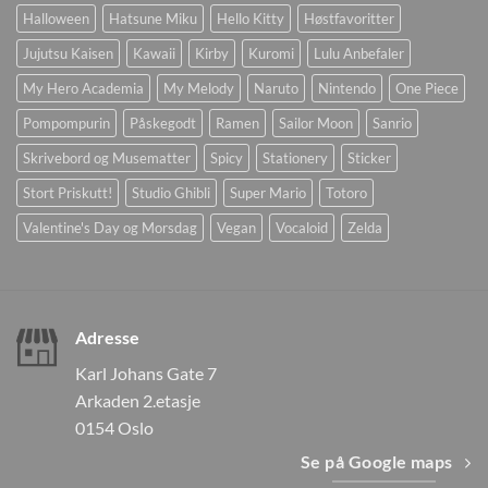
Halloween
Hatsune Miku
Hello Kitty
Høstfavoritter
Jujutsu Kaisen
Kawaii
Kirby
Kuromi
Lulu Anbefaler
My Hero Academia
My Melody
Naruto
Nintendo
One Piece
Pompompurin
Påskegodt
Ramen
Sailor Moon
Sanrio
Skrivebord og Musematter
Spicy
Stationery
Sticker
Stort Priskutt!
Studio Ghibli
Super Mario
Totoro
Valentine's Day og Morsdag
Vegan
Vocaloid
Zelda
Adresse
Karl Johans Gate 7
Arkaden 2.etasje
0154 Oslo
Se på Google maps