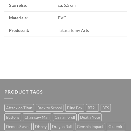
Størrelse:
ca. 5,5 cm
Materiale:
PVC
Produsent:
Takara Tomy Arts
PRODUCT TAGS
Attack on Titan
Back to School
Blind Box
BT21
BTS
Buttons
Chainsaw Man
Cinnamoroll
Death Note
Demon Slayer
Disney
Dragon Ball
Genshin Impact
Glutenfri