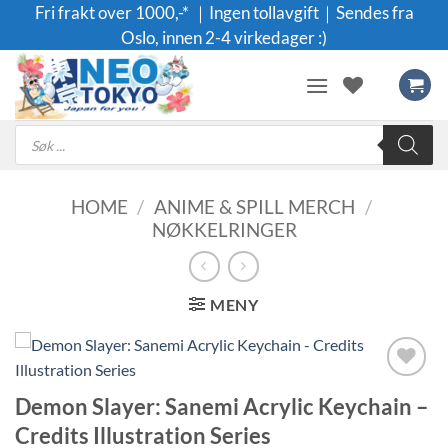
Skip
Fri frakt over 1000,-* ｜Ingen tollavgift｜Sendes fra
to
Oslo, innen 2-4 virkedager :)
content
Products
search
HOME
/
ANIME & SPILL MERCH
/
NØKKELRINGER
MENY
Legg til i
Demon Slayer: Sanemi Acrylic Keychain –
ønskeliste
Credits Illustration Series