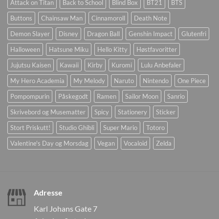
Attack on Titan
Back to School
Blind Box
BT21
BTS
Buttons
Chainsaw Man
Cinnamoroll
Death Note
Demon Slayer
Disney
Dragon Ball
Genshin Impact
Glutenfri
Halloween
Hatsune Miku
Hello Kitty
Høstfavoritter
Jujutsu Kaisen
Kawaii
Kirby
Kuromi
Lulu Anbefaler
My Hero Academia
My Melody
Naruto
Nintendo
One Piece
Pompompurin
Påskegodt
Ramen
Sailor Moon
Sanrio
Skrivebord og Musematter
Spicy
Stationery
Sticker
Stort Priskutt!
Studio Ghibli
Super Mario
Totoro
Valentine's Day og Morsdag
Vegan
Vocaloid
Zelda
Adresse
Karl Johans Gate 7