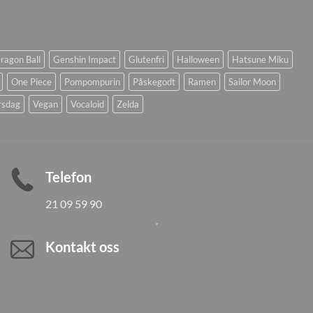
ragon Ball
Genshin Impact
Glutenfri
Halloween
Hatsune Miku
One Piece
Pompompurin
Påskegodt
Ramen
Sailor Moon
rsdag
Vegan
Vocaloid
Zelda
Telefon
21 09 59 90
Kontakt oss