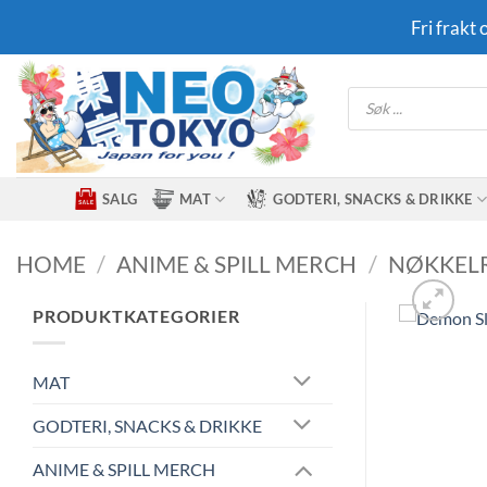
Skip
Fri frakt
to
content
Products
search
SALG
MAT
GODTERI, SNACKS & DRIKKE
HOME
/
ANIME & SPILL MERCH
/
NØKKEL
PRODUKTKATEGORIER
MAT
GODTERI, SNACKS & DRIKKE
ANIME & SPILL MERCH