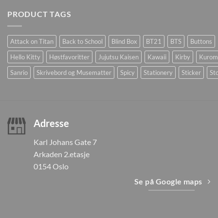
PRODUCT TAGS
Attack on Titan
Back to School
Blind Box
BT21
BTS
Buttons
Hello Kitty
Høstfavoritter
Jujutsu Kaisen
Kawaii
Kirby
Kurom
Sanrio
Skrivebord og Musematter
Spicy
Stationery
Sticker
Sto
Adresse
Karl Johans Gate 7
Arkaden 2.etasje
0154 Oslo
Se på Google maps