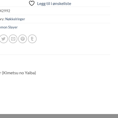
Legg til i ønskeliste
42992
ry:
Nøkkelringer
mon Slayer
r (Kimetsu no Yaiba)