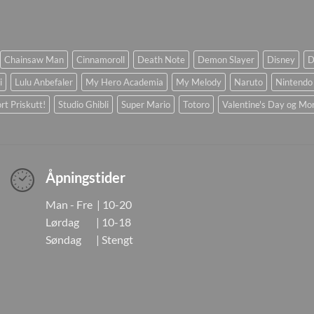
Chainsaw Man
Cinnamoroll
Death Note
Demon Slayer
Disney
D
i
Lulu Anbefaler
My Hero Academia
My Melody
Naruto
Nintendo
rt Priskutt!
Studio Ghibli
Super Mario
Totoro
Valentine's Day og Mo
Åpningstider
Man - Fre | 10-20
Lørdag | 10-18
Søndag | Stengt