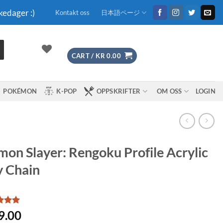
kedager :)
Kontakt oss
日本語ページ
CART /
KR
0.00
POKÉMON
K-POP
OPPSKRIFTER
OM OSS
LOGIN
on Slayer: Rengoku Profile Acrylic
 Chain
d
5
9.00
f 5