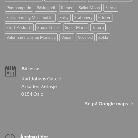
Pompompurin
Påskegodt
Ramen
Sailor Moon
Sanrio
Skrivebord og Musematter
Spicy
Stationery
Sticker
Stort Priskutt!
Studio Ghibli
Super Mario
Totoro
Valentine's Day og Morsdag
Vegan
Vocaloid
Zelda
Adresse
Karl Johans Gate 7
Arkaden 2.etasje
0154 Oslo
Se på Google maps
Åpningstider