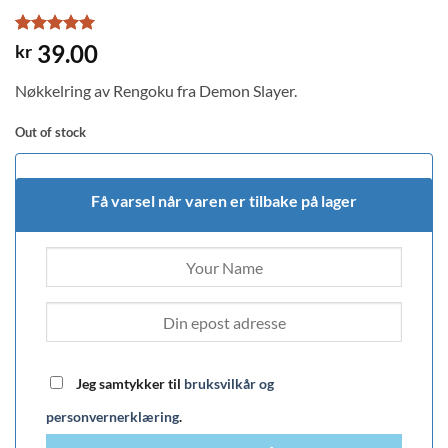
Rated
1
5
39.00
kr
out of 5
based on
Nøkkelring av Rengoku fra Demon Slayer.
customer
rating
Out of stock
Få varsel når varen er tilbake på lager
Jeg samtykker til
bruksvilkår og
personvernerklæring
.