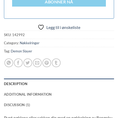
ABONNER NÅ
Legg til i ønskeliste
SKU:
142992
Category:
Nøkkelringer
Tag:
Demon Slayer
DESCRIPTION
ADDITIONAL INFORMATION
DISCUSSION (1)
Pynt nøklene eller sekken din med en nøkkelring av Rengoku