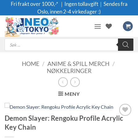
Skip
Fri frakt over 1000,-* ｜Ingen tollavgift｜Sendes fra
to
Oslo, innen 2-4 virkedager :)
content
Products
search
HOME
/
ANIME & SPILL MERCH
/
NØKKELRINGER
MENY
Demon Slayer: Rengoku Profile Acrylic
Legg til i
Key Chain
ønskeliste