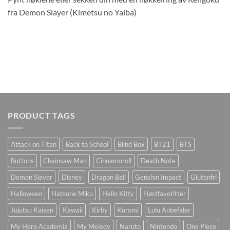
fra Demon Slayer (Kimetsu no Yaiba)
PRODUCT TAGS
Attack on Titan
Back to School
Blind Box
BT21
BTS
Buttons
Chainsaw Man
Cinnamoroll
Death Note
Demon Slayer
Disney
Dragon Ball
Genshin Impact
Glutenfri
Halloween
Hatsune Miku
Hello Kitty
Høstfavoritter
Jujutsu Kaisen
Kawaii
Kirby
Kuromi
Lulu Anbefaler
My Hero Academia
My Melody
Naruto
Nintendo
One Piece