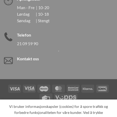
Man - Fre | 10-20
Lørdag | 10-18
Søndag | Stengt
Telefon
21 09 59 90
Kontakt oss
Visa
Visa
Maestro
MasterCard
MasterCard
Klarna
DanK
Electron
2
Credit
Vipps
Card
Vi bruker informasjonskapsler (cookies) for å spore trafikk og
forbedre funksjonaliteten for våre kunder. Ved å trykke
TILBAKEKALLINGER
KONTAKT OSS
OM OSS