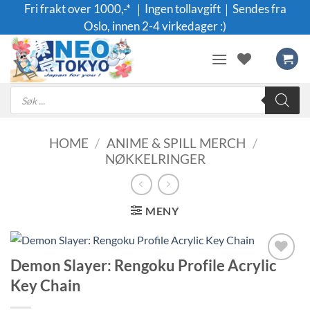
Skip
Fri frakt over 1000,-* ｜Ingen tollavgift｜Sendes fra
to
Oslo, innen 2-4 virkedager :)
content
Products
search
HOME
/
ANIME & SPILL MERCH
/
NØKKELRINGER
MENY
Demon Slayer: Rengoku Profile Acrylic
Legg til i
Key Chain
ønskeliste