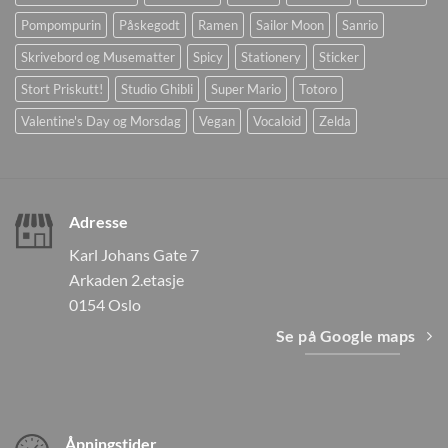
Pompompurin
Påskegodt
Ramen
Sailor Moon
Sanrio
Skrivebord og Musematter
Spicy
Stationery
Sticker
Stort Priskutt!
Studio Ghibli
Super Mario
Totoro
Valentine's Day og Morsdag
Vegan
Vocaloid
Zelda
Adresse
Karl Johans Gate 7
Arkaden 2.etasje
0154 Oslo
Se på Google maps
Åpningstider