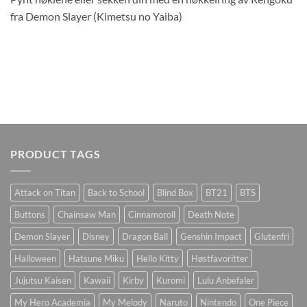
fra Demon Slayer (Kimetsu no Yaiba)
PRODUCT TAGS
Attack on Titan
Back to School
Blind Box
BT21
BTS
Buttons
Chainsaw Man
Cinnamoroll
Death Note
Demon Slayer
Disney
Dragon Ball
Genshin Impact
Glutenfri
Halloween
Hatsune Miku
Hello Kitty
Høstfavoritter
Jujutsu Kaisen
Kawaii
Kirby
Kuromi
Lulu Anbefaler
My Hero Academia
My Melody
Naruto
Nintendo
One Piece