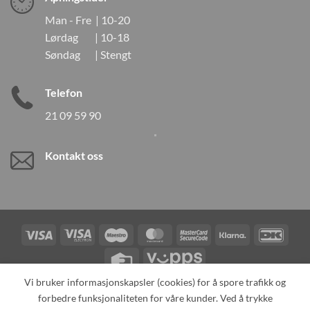
Man - Fre | 10-20
Lørdag | 10-18
Søndag | Stengt
Telefon
21 09 59 90
Kontakt oss
Visa
Visa
Maestro
MasterCard
MasterCard
Klarna
DanK
Electron
2
Credit
Vipps
Card
Vi bruker informasjonskapsler (cookies) for å spore trafikk og
forbedre funksjonaliteten for våre kunder. Ved å trykke
TILBAKEKALLINGER
KONTAKT OSS
OM OSS