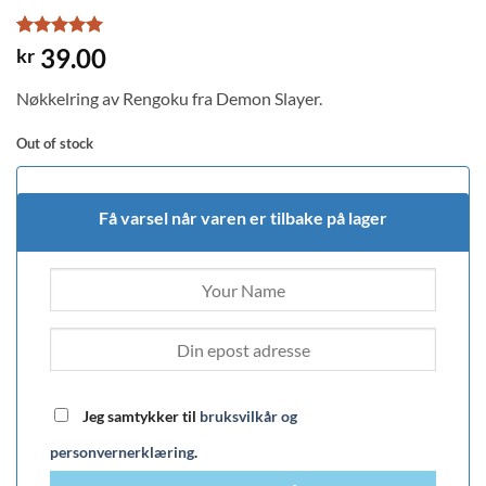
Rated
1
5
39.00
kr
out of 5
based on
Nøkkelring av Rengoku fra Demon Slayer.
customer
rating
Out of stock
Få varsel når varen er tilbake på lager
Jeg samtykker til
bruksvilkår og
personvernerklæring
.