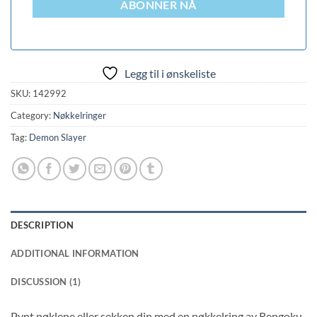
ABONNER NÅ
Legg til i ønskeliste
SKU:
142992
Category:
Nøkkelringer
Tag:
Demon Slayer
DESCRIPTION
ADDITIONAL INFORMATION
DISCUSSION (1)
Pynt nøklene eller sekken din med en nøkkelring av Rengoku