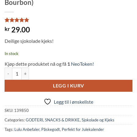
Bourbon)
Rated
3
5
29.00
kr
out of 5
based on
Deilige sjokolade kjeks!
customer
ratings
In stock
Kjøp dette produktet nå og få
1
NeoToken!
Petit Mini Choco Chip Cookies (52g, Bourbon) quantity
LEGG I KURV
Legg til i ønskeliste
SKU:
139850
Categories:
GODTERI, SNACKS & DRIKKE
,
Sjokolade og Kjeks
Tags:
Lulu Anbefaler
,
Påskegodt
,
Perfekt for Julekalender