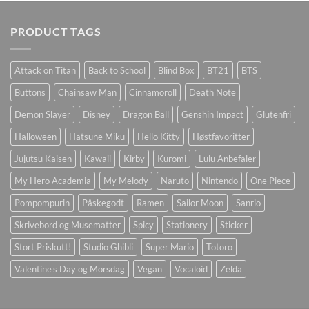
PRODUCT TAGS
Attack on Titan
Back to School
Blind Box
BT21
BTS
Buttons
Chainsaw Man
Cinnamoroll
Death Note
Demon Slayer
Disney
Dragon Ball
Genshin Impact
Glutenfri
Halloween
Hatsune Miku
Hello Kitty
Høstfavoritter
Jujutsu Kaisen
Kawaii
Kirby
Kuromi
Lulu Anbefaler
My Hero Academia
My Melody
Naruto
Nintendo
One Piece
Pompompurin
Påskegodt
Ramen
Sailor Moon
Sanrio
Skrivebord og Musematter
Spicy
Stationery
Sticker
Stort Priskutt!
Studio Ghibli
Super Mario
Totoro
Valentine's Day og Morsdag
Vegan
Vocaloid
Zelda