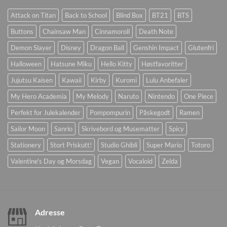
Attack on Titan
Back to School
Blind Box
BT21
BTS
Buttons
Chainsaw Man
Cinnamoroll
Death Note
Demon Slayer
Disney
Dragon Ball
Genshin Impact
Glutenfri
Halloween
Hatsune Miku
Hello Kitty
Høstfavoritter
Jujutsu Kaisen
Kawaii
Kirby
Kuromi
Lulu Anbefaler
My Hero Academia
My Melody
Naruto
Nintendo
One Piece
Perfekt for Julekalender
Pompompurin
Påskegodt
Ramen
Sailor Moon
Sanrio
Skrivebord og Musematter
Spicy
Stationery
Stort Priskutt!
Studio Ghibli
Super Mario
Totoro
Valentine's Day og Morsdag
Vegan
Vocaloid
Zelda
Adresse