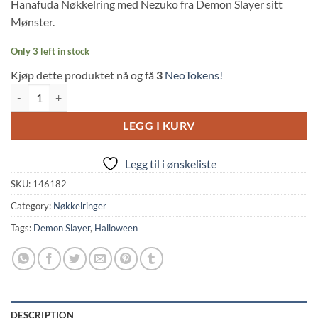
Hanafuda Nøkkelring med Nezuko fra Demon Slayer sitt
Mønster.
Only 3 left in stock
Kjøp dette produktet nå og få
3
NeoTokens!
Demon Slayer: Nezuko Hanafuda Keychain quantity
LEGG I KURV
Legg til i ønskeliste
SKU:
146182
Category:
Nøkkelringer
Tags:
Demon Slayer
,
Halloween
DESCRIPTION