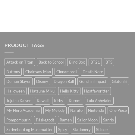
PRODUCT TAGS
Attack on Titan
Back to School
Blind Box
BT21
BTS
Buttons
Chainsaw Man
Cinnamoroll
Death Note
Demon Slayer
Disney
Dragon Ball
Genshin Impact
Glutenfri
Halloween
Hatsune Miku
Hello Kitty
Høstfavoritter
Jujutsu Kaisen
Kawaii
Kirby
Kuromi
Lulu Anbefaler
My Hero Academia
My Melody
Naruto
Nintendo
One Piece
Pompompurin
Påskegodt
Ramen
Sailor Moon
Sanrio
Skrivebord og Musematter
Spicy
Stationery
Sticker