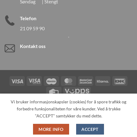
Søndag | Stengt
Telefon
21 09 59 90
Kontakt oss
Visa
Visa
Maestro
MasterCard
MasterCard
Klarna
DanK
Electron
2
Credit
Vipps
Card
Vi bruker informasjonskapsler (cookies) for å spore trafikk og
forbedre funksjonaliteten for våre kunder. Ved å trykke
TILBAKEKALLINGER
KONTAKT OSS
OM OSS
SPESIALBESTILLING
MIN KONTO
ALL PRODUCTS
"ACCEPT" samtykker du med dette.
Copyright 2026 ©
Neo Tokyo by Neo Tokyo Norway AS -With Love
MORE INFO
ACCEPT
from Japan-