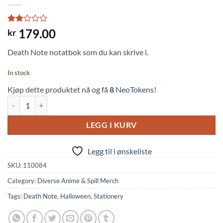
Rated
1
179.00
kr
2
out
Death Note notatbok som du kan skrive i.
of 5
based
on
In stock
customer
rating
Kjøp dette produktet nå og få
8
NeoTokens!
Death Note Notebook Bound quantity
LEGG I KURV
Legg til i ønskeliste
SKU:
110084
Category:
Diverse Anime & Spill Merch
Tags:
Death Note
,
Halloween
,
Stationery