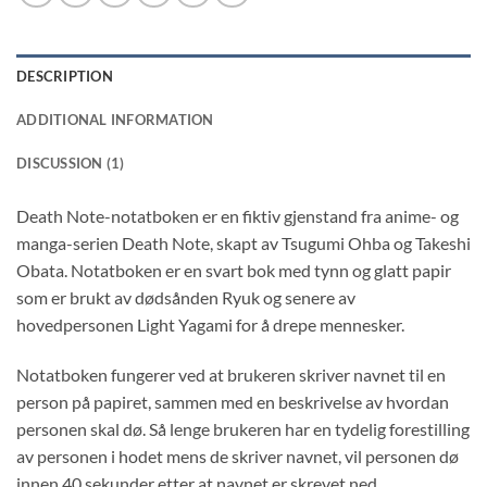
DESCRIPTION
ADDITIONAL INFORMATION
DISCUSSION (1)
Death Note-notatboken er en fiktiv gjenstand fra anime- og
manga-serien Death Note, skapt av Tsugumi Ohba og Takeshi
Obata. Notatboken er en svart bok med tynn og glatt papir
som er brukt av dødsånden Ryuk og senere av
hovedpersonen Light Yagami for å drepe mennesker.
Notatboken fungerer ved at brukeren skriver navnet til en
person på papiret, sammen med en beskrivelse av hvordan
personen skal dø. Så lenge brukeren har en tydelig forestilling
av personen i hodet mens de skriver navnet, vil personen dø
innen 40 sekunder etter at navnet er skrevet ned.