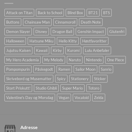
Attack on Titan
Back to School
Blind Box
BT21
BTS
Buttons
Chainsaw Man
Cinnamoroll
Death Note
Demon Slayer
Disney
Dragon Ball
Genshin Impact
Glutenfri
Halloween
Hatsune Miku
Hello Kitty
Høstfavoritter
Jujutsu Kaisen
Kawaii
Kirby
Kuromi
Lulu Anbefaler
My Hero Academia
My Melody
Naruto
Nintendo
One Piece
Pompompurin
Påskegodt
Ramen
Sailor Moon
Sanrio
Skrivebord og Musematter
Spicy
Stationery
Sticker
Stort Priskutt!
Studio Ghibli
Super Mario
Totoro
Valentine's Day og Morsdag
Vegan
Vocaloid
Zelda
Adresse