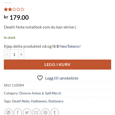
Rated
1
179.00
kr
2
out
Death Note notatbok som du kan skrive i.
of 5
based
on
In stock
customer
rating
Kjøp dette produktet nå og få
8
NeoTokens!
Death Note Notebook Bound quantity
LEGG I KURV
Legg til i ønskeliste
SKU:
110084
Category:
Diverse Anime & Spill Merch
Tags:
Death Note
,
Halloween
,
Stationery