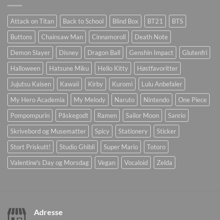
Attack on Titan
Back to School
Blind Box
BT21
BTS
Buttons
Chainsaw Man
Cinnamoroll
Death Note
Demon Slayer
Disney
Dragon Ball
Genshin Impact
Glutenfri
Halloween
Hatsune Miku
Hello Kitty
Høstfavoritter
Jujutsu Kaisen
Kawaii
Kirby
Kuromi
Lulu Anbefaler
My Hero Academia
My Melody
Naruto
Nintendo
One Piece
Pompompurin
Påskegodt
Ramen
Sailor Moon
Sanrio
Skrivebord og Musematter
Spicy
Stationery
Sticker
Stort Priskutt!
Studio Ghibli
Super Mario
Totoro
Valentine's Day og Morsdag
Vegan
Vocaloid
Zelda
Adresse