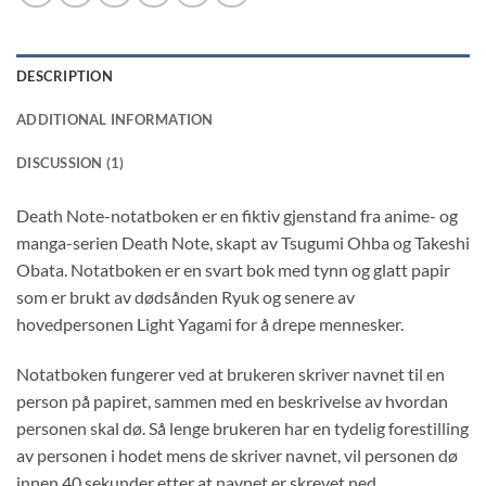
DESCRIPTION
ADDITIONAL INFORMATION
DISCUSSION (1)
Death Note-notatboken er en fiktiv gjenstand fra anime- og
manga-serien Death Note, skapt av Tsugumi Ohba og Takeshi
Obata. Notatboken er en svart bok med tynn og glatt papir
som er brukt av dødsånden Ryuk og senere av
hovedpersonen Light Yagami for å drepe mennesker.
Notatboken fungerer ved at brukeren skriver navnet til en
person på papiret, sammen med en beskrivelse av hvordan
personen skal dø. Så lenge brukeren har en tydelig forestilling
av personen i hodet mens de skriver navnet, vil personen dø
innen 40 sekunder etter at navnet er skrevet ned.