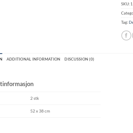
SKU:
1
Catego
Tag:
De
N
ADDITIONAL INFORMATION
DISCUSSION (0)
tinformasjon
2 stk
52 x 38 cm