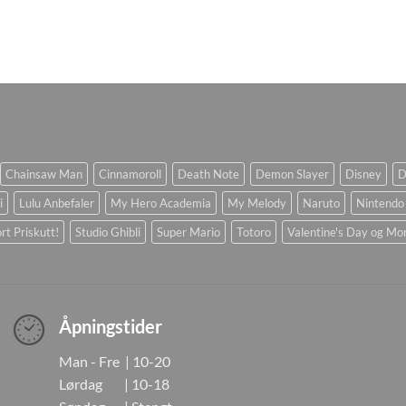
Chainsaw Man
Cinnamoroll
Death Note
Demon Slayer
Disney
D
i
Lulu Anbefaler
My Hero Academia
My Melody
Naruto
Nintendo
rt Priskutt!
Studio Ghibli
Super Mario
Totoro
Valentine's Day og Mo
Åpningstider
Man - Fre | 10-20
Lørdag | 10-18