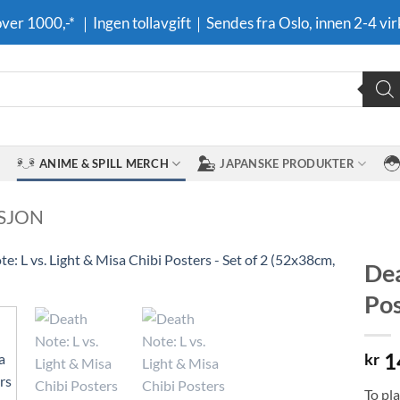
 over 1000,-* ｜Ingen tollavgift｜Sendes fra Oslo, innen 2-4 vir
ANIME & SPILL MERCH
JAPANSKE PRODUKTER
SJON
Dea
Pos
Legg til i
ønskeliste
1
kr
To pl