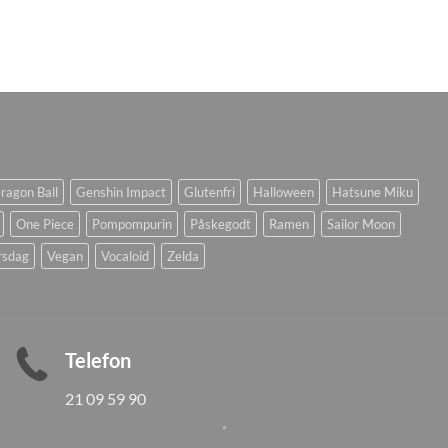
ragon Ball
Genshin Impact
Glutenfri
Halloween
Hatsune Miku
One Piece
Pompompurin
Påskegodt
Ramen
Sailor Moon
rsdag
Vegan
Vocaloid
Zelda
Telefon
21 09 59 90