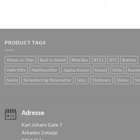
PRODUCT TAGS
Attack on Titan
Back to School
Blind Box
BT21
BTS
Buttons
Hello Kitty
Høstfavoritter
Jujutsu Kaisen
Kawaii
Kirby
Kurom
Sanrio
Skrivebord og Musematter
Spicy
Stationery
Sticker
Sto
Adresse
Karl Johans Gate 7
Arkaden 2.etasje