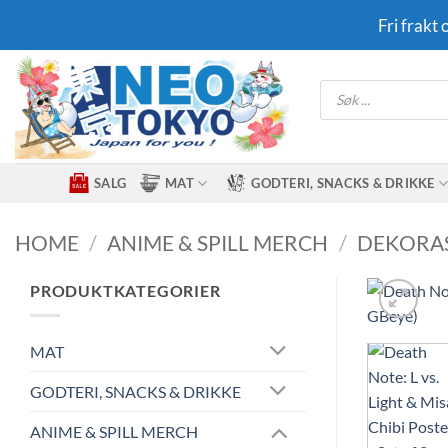
Skip
Fri frakt
to
content
Products
search
SALG
MAT
GODTERI, SNACKS & DRIKKE
HOME
/
ANIME & SPILL MERCH
/
DEKORA
PRODUKTKATEGORIER
MAT
GODTERI, SNACKS & DRIKKE
ANIME & SPILL MERCH