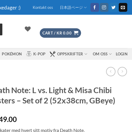
kedager :)
Kontakt oss
日本語ページ
CART /
KR
0.00
POKÉMON
K-POP
OPPSKRIFTER
OM OSS
LOGIN
th Note: L vs. Light & Misa Chibi
ters – Set of 2 (52x38cm, GBeye)
49.00
akater med hvert sitt motiv fra Death Note.