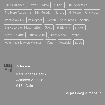
Jujutsu Kaisen
Kawaii
Kirby
Kuromi
Lulu Anbefaler
My Hero Academia
My Melody
Naruto
Nintendo
One Piece
Pompompurin
Påskegodt
Ramen
Sailor Moon
Sanrio
Skrivebord og Musematter
Spicy
Stationery
Sticker
Stort Priskutt!
Studio Ghibli
Super Mario
Totoro
Valentine's Day og Morsdag
Vegan
Vocaloid
Zelda
Adresse
Karl Johans Gate 7
Arkaden 2.etasje
0154 Oslo
Se på Google maps