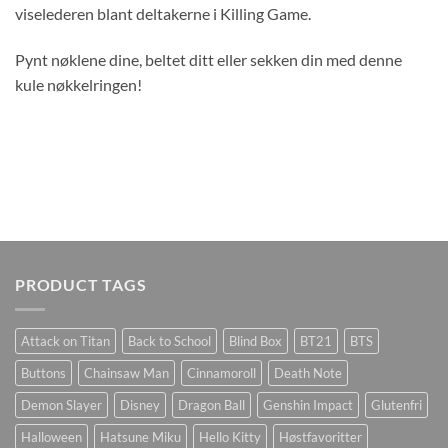
viselederen blant deltakerne i Killing Game.
Pynt nøklene dine, beltet ditt eller sekken din med denne
kule nøkkelringen!
PRODUCT TAGS
Attack on Titan
Back to School
Blind Box
BT21
BTS
Buttons
Chainsaw Man
Cinnamoroll
Death Note
Demon Slayer
Disney
Dragon Ball
Genshin Impact
Glutenfri
Halloween
Hatsune Miku
Hello Kitty
Høstfavoritter