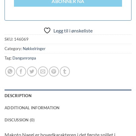
ABONNER NÅ
Legg til i ønskeliste
SKU:
146069
Category:
Nøkkelringer
Tag:
Danganronpa
DESCRIPTION
ADDITIONAL INFORMATION
DISCUSSION (0)
Makoto Naegi er hovedkarakteren i det første spillet i