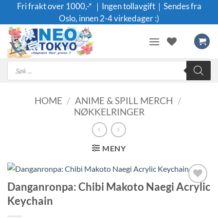
Skip
Fri frakt over 1000,-* ｜Ingen tollavgift｜Sendes fra
to
Oslo, innen 2-4 virkedager :)
content
Products
search
HOME
/
ANIME & SPILL MERCH
/
NØKKELRINGER
MENY
Danganronpa: Chibi Makoto Naegi Acrylic
Legg til i
Keychain
ønskeliste