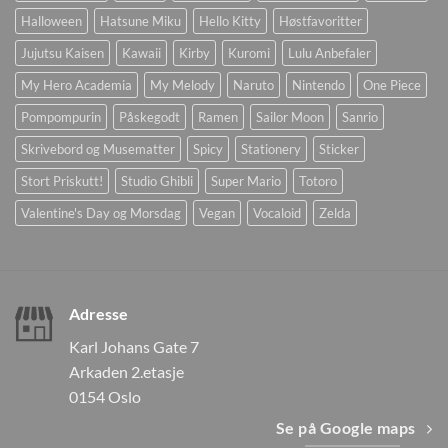
Halloween
Hatsune Miku
Hello Kitty
Høstfavoritter
Jujutsu Kaisen
Kawaii
Kirby
Kuromi
Lulu Anbefaler
My Hero Academia
My Melody
Naruto
Nintendo
One Piece
Pompompurin
Påskegodt
Ramen
Sailor Moon
Sanrio
Skrivebord og Musematter
Spicy
Stationery
Sticker
Stort Priskutt!
Studio Ghibli
Super Mario
Totoro
Valentine's Day og Morsdag
Vegan
Vocaloid
Zelda
Adresse
Karl Johans Gate 7
Arkaden 2.etasje
0154 Oslo
Se på Google maps