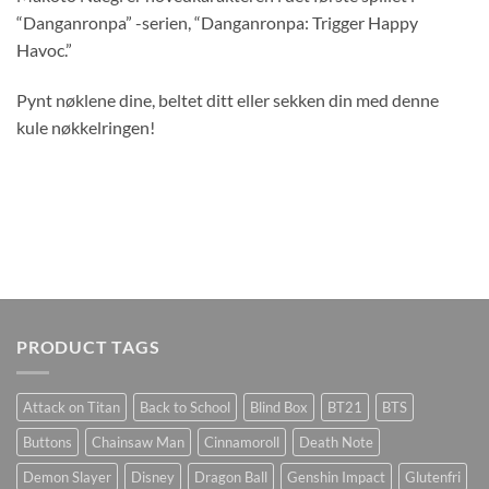
“Danganronpa” -serien, “Danganronpa: Trigger Happy
Havoc.”
Pynt nøklene dine, beltet ditt eller sekken din med denne
kule nøkkelringen!
PRODUCT TAGS
Attack on Titan
Back to School
Blind Box
BT21
BTS
Buttons
Chainsaw Man
Cinnamoroll
Death Note
Demon Slayer
Disney
Dragon Ball
Genshin Impact
Glutenfri