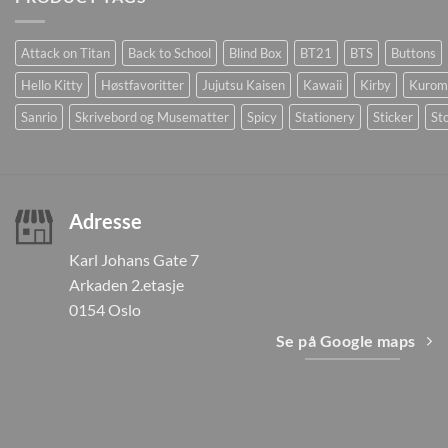
Attack on Titan
Back to School
Blind Box
BT21
BTS
Buttons
Hello Kitty
Høstfavoritter
Jujutsu Kaisen
Kawaii
Kirby
Kurom
Sanrio
Skrivebord og Musematter
Spicy
Stationery
Sticker
Sto
Adresse
Karl Johans Gate 7
Arkaden 2.etasje
0154 Oslo
Se på Google maps