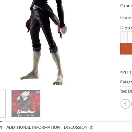
Grann
In stoc
Kjøp 
Dandad
SKU:
1
Catego
Tag:
D
N
ADDITIONAL INFORMATION
DISCUSSION (0)