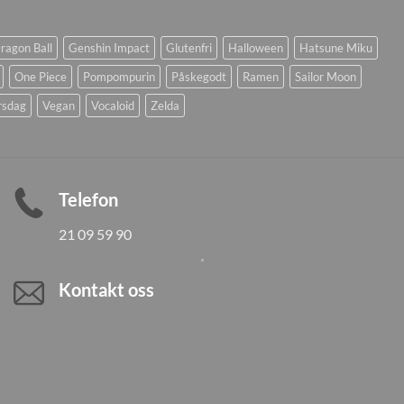
ragon Ball
Genshin Impact
Glutenfri
Halloween
Hatsune Miku
One Piece
Pompompurin
Påskegodt
Ramen
Sailor Moon
rsdag
Vegan
Vocaloid
Zelda
Telefon
21 09 59 90
Kontakt oss