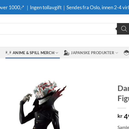
 over 1000,-* ｜Ingen tollavgift｜Sendes fra Oslo, innen 2-4 vir
ANIME & SPILL MERCH
JAPANSKE PRODUKTER
Dan
Fig
Legg til i
ønskeliste
4
kr
Samle