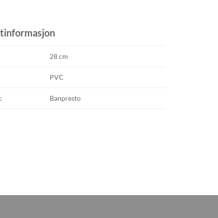
tinformasjon
28 cm
PVC
:
Banpresto