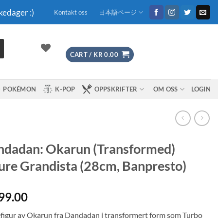
kedager :)
Kontakt oss
日本語ページ
CART /
KR
0.00
POKÉMON
K-POP
OPPSKRIFTER
OM OSS
LOGIN
dadan: Okarun (Transformed)
ure Grandista (28cm, Banpresto)
99.00
figur av Okarun fra Dandadan i transformert form som Turbo