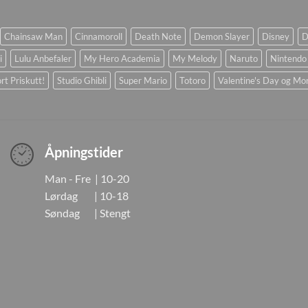
Chainsaw Man
Cinnamoroll
Death Note
Demon Slayer
Disney
D
i
Lulu Anbefaler
My Hero Academia
My Melody
Naruto
Nintendo
rt Priskutt!
Studio Ghibli
Super Mario
Totoro
Valentine's Day og Mo
Åpningstider
Man - Fre | 10-20
Lørdag | 10-18
Søndag | Stengt