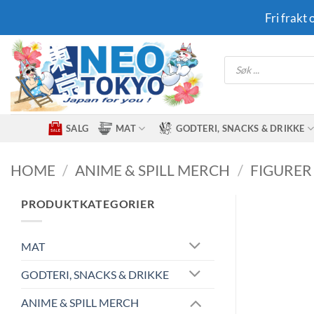
Skip
Fri frakt
to
content
Products
search
SALG
MAT
GODTERI, SNACKS & DRIKKE
HOME
/
ANIME & SPILL MERCH
/
FIGURER
PRODUKTKATEGORIER
MAT
GODTERI, SNACKS & DRIKKE
ANIME & SPILL MERCH