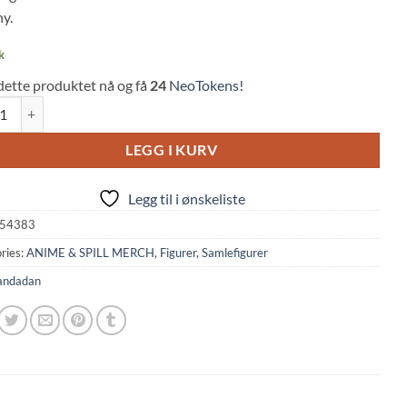
y.
k
dette produktet nå og få
24
NeoTokens!
an: Okarun (Transformed) Figure Grandista (28cm, Banpresto) quantity
LEGG I KURV
Legg til i ønskeliste
54383
ries:
ANIME & SPILL MERCH
,
Figurer
,
Samlefigurer
andadan