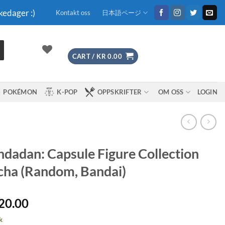
kedager :)
Kontakt oss
日本語ページ
CART /
KR
0.00
POKÉMON
K-POP
OPPSKRIFTER
OM OSS
LOGIN
dadan: Capsule Figure Collection
ha (Random, Bandai)
20.00
k