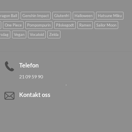
ragon Ball
Genshin Impact
Glutenfri
Halloween
Hatsune Miku
One Piece
Pompompurin
Påskegodt
Ramen
Sailor Moon
rsdag
Vegan
Vocaloid
Zelda
Telefon
21 09 59 90
Kontakt oss