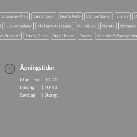
Chainsaw Man
Cinnamoroll
Death Note
Demon Slayer
Disney
D
i
Lulu Anbefaler
My Hero Academia
My Melody
Naruto
Nintendo
rt Priskutt!
Studio Ghibli
Super Mario
Totoro
Valentine's Day og Mo
Åpningstider
Man - Fre | 10-20
Lørdag | 10-18
Søndag | Stengt