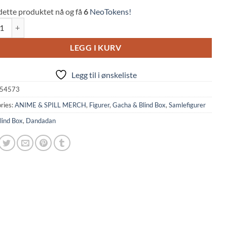
dette produktet nå og få
6
NeoTokens!
an: Capsule Figure Collection Gacha (Random, Bandai) quantity
LEGG I KURV
Legg til i ønskeliste
54573
ries:
ANIME & SPILL MERCH
,
Figurer
,
Gacha & Blind Box
,
Samlefigurer
lind Box
,
Dandadan