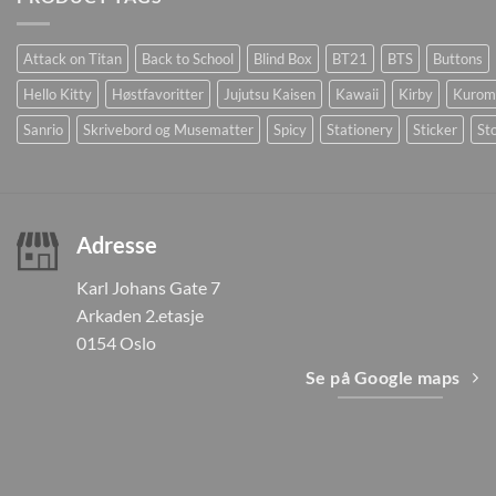
Attack on Titan
Back to School
Blind Box
BT21
BTS
Buttons
Hello Kitty
Høstfavoritter
Jujutsu Kaisen
Kawaii
Kirby
Kurom
Sanrio
Skrivebord og Musematter
Spicy
Stationery
Sticker
Sto
Adresse
Karl Johans Gate 7
Arkaden 2.etasje
0154 Oslo
Se på Google maps