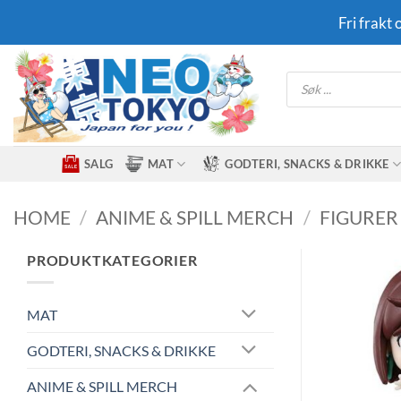
Skip
Fri frakt
to
content
Products
search
SALG
MAT
GODTERI, SNACKS & DRIKKE
HOME
/
ANIME & SPILL MERCH
/
FIGURER
PRODUKTKATEGORIER
MAT
GODTERI, SNACKS & DRIKKE
ANIME & SPILL MERCH