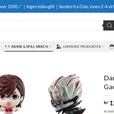
 over 1000,-* ｜Ingen tollavgift｜Sendes fra Oslo, innen 2-4 vir
ANIME & SPILL MERCH
JAPANSKE PRODUKTER
Dan
Gac
Legg til i
ønskeliste
1
kr
In stoc