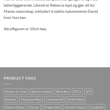
latterliggjørende. Likevel er Rebecca lojal og gjør alt for
Manes mannskap, inkludert å støtte nykommeren David
hvor hun kan.
Akrylfiguren er 10cm høy.
PRODUCT TAGS
Attack on Titan
Back to School
Blind Box
BT21
BTS
Buttons
Chainsaw Man
Cinnamoroll
Death Note
Demon Slayer
Disney
Dragon Ball
Genshin Impact
Glutenfri