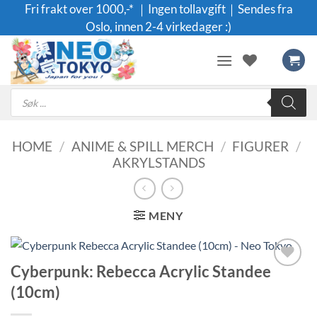
Skip
Fri frakt over 1000,-* ｜Ingen tollavgift｜Sendes fra
to
Oslo, innen 2-4 virkedager :)
content
Products
search
HOME
/
ANIME & SPILL MERCH
/
FIGURER
/
AKRYLSTANDS
MENY
Cyberpunk: Rebecca Acrylic Standee
Legg til i
(10cm)
ønskeliste