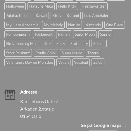
Halloween
Hatsune Miku
Hello Kitty
Høstfavoritter
Jujutsu Kaisen
Kawaii
Kirby
Kuromi
Lulu Anbefaler
My Hero Academia
My Melody
Naruto
Nintendo
One Piece
Pompompurin
Påskegodt
Ramen
Sailor Moon
Sanrio
Skrivebord og Musematter
Spicy
Stationery
Sticker
Stort Priskutt!
Studio Ghibli
Super Mario
Totoro
Valentine's Day og Morsdag
Vegan
Vocaloid
Zelda
Adresse
Karl Johans Gate 7
Arkaden 2.etasje
0154 Oslo
Se på Google maps