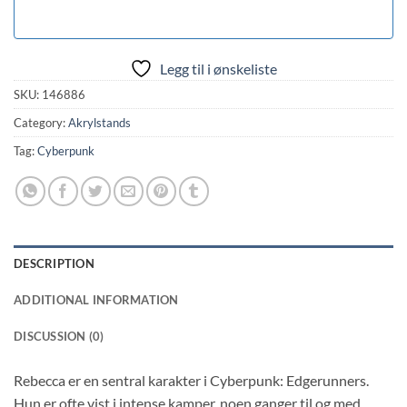
Legg til i ønskeliste
SKU:
146886
Category:
Akrylstands
Tag:
Cyberpunk
DESCRIPTION
ADDITIONAL INFORMATION
DISCUSSION (0)
Rebecca er en sentral karakter i Cyberpunk: Edgerunners.
Hun er ofte vist i intense kamper, noen ganger til og med