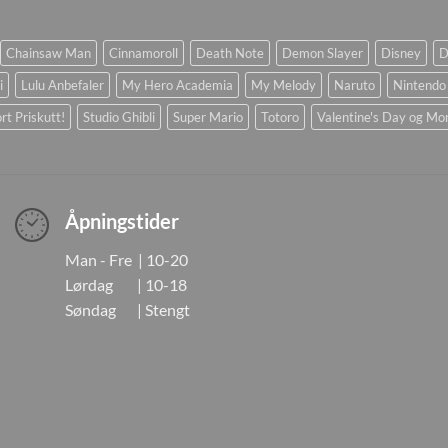
Chainsaw Man
Cinnamoroll
Death Note
Demon Slayer
Disney
D
i
Lulu Anbefaler
My Hero Academia
My Melody
Naruto
Nintendo
rt Priskutt!
Studio Ghibli
Super Mario
Totoro
Valentine's Day og Mo
Åpningstider
Man - Fre | 10-20
Lørdag | 10-18
Søndag | Stengt