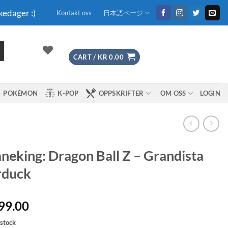
kedager :)
Kontakt oss
日本語ページ
CART /
KR
0.00
POKÉMON
K-POP
OPPSKRIFTER
OM OSS
LOGIN
neking: Dragon Ball Z – Grandista
rduck
99.00
 stock