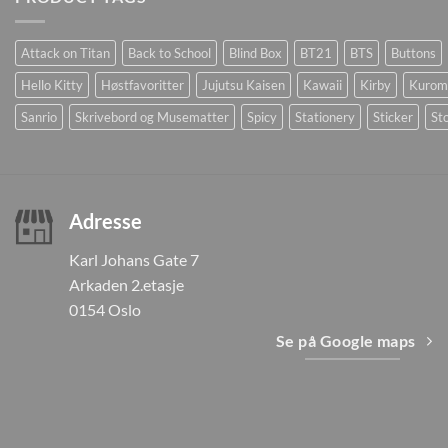
Attack on Titan
Back to School
Blind Box
BT21
BTS
Buttons
Hello Kitty
Høstfavoritter
Jujutsu Kaisen
Kawaii
Kirby
Kurom
Sanrio
Skrivebord og Musematter
Spicy
Stationery
Sticker
Sto
Adresse
Karl Johans Gate 7
Arkaden 2.etasje
0154 Oslo
Se på Google maps