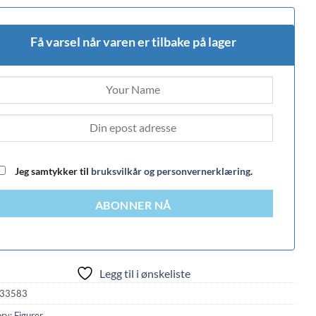
Få varsel når varen er tilbake på lager
Jeg samtykker til
bruksvilkår og personvernerklæring
.
ABONNER NÅ
Legg til i ønskeliste
33583
ry:
Figurer