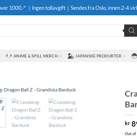
 over 1000,-* ｜Ingen tollavgift｜Sendes fra Oslo, innen 2-4 vir
ANIME & SPILL MERCH
JAPANSKE PRODUKTER
Cra
Ba
Legg til i
ønskeliste
8
kr
Out of