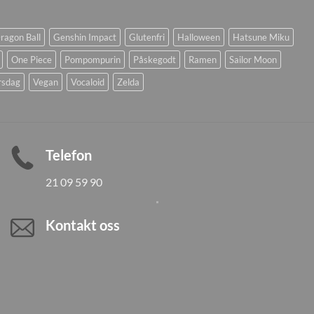
ragon Ball
Genshin Impact
Glutenfri
Halloween
Hatsune Miku
One Piece
Pompompurin
Påskegodt
Ramen
Sailor Moon
rsdag
Vegan
Vocaloid
Zelda
Telefon
21 09 59 90
Kontakt oss