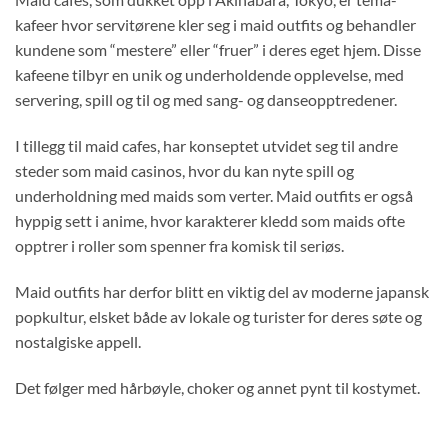
kafeer hvor servitørene kler seg i maid outfits og behandler
kundene som “mestere” eller “fruer” i deres eget hjem. Disse
kafeene tilbyr en unik og underholdende opplevelse, med
servering, spill og til og med sang- og danseopptredener.
I tillegg til maid cafes, har konseptet utvidet seg til andre
steder som maid casinos, hvor du kan nyte spill og
underholdning med maids som verter. Maid outfits er også
hyppig sett i anime, hvor karakterer kledd som maids ofte
opptrer i roller som spenner fra komisk til seriøs.
Maid outfits har derfor blitt en viktig del av moderne japansk
popkultur, elsket både av lokale og turister for deres søte og
nostalgiske appell.
Det følger med hårbøyle, choker og annet pynt til kostymet.