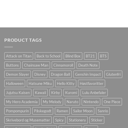
PRODUCT TAGS
Attack on Titan
Back to School
Blind Box
BT21
BTS
Buttons
Chainsaw Man
Cinnamoroll
Death Note
Demon Slayer
Disney
Dragon Ball
Genshin Impact
Glutenfri
Halloween
Hatsune Miku
Hello Kitty
Høstfavoritter
Jujutsu Kaisen
Kawaii
Kirby
Kuromi
Lulu Anbefaler
My Hero Academia
My Melody
Naruto
Nintendo
One Piece
Pompompurin
Påskegodt
Ramen
Sailor Moon
Sanrio
Skrivebord og Musematter
Spicy
Stationery
Sticker