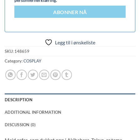
personvernerklæring
.
ABONNER NÅ
Legg til i ønskeliste
SKU:
148659
Category:
COSPLAY
DESCRIPTION
ADDITIONAL INFORMATION
DISCUSSION (0)
Maid cafes, som dukket opp i Akihabara, Tokyo, er tema-