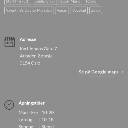
Stort Priskutt!
Studio Ghibli
Super Mario
Totoro
Valentine's Day og Morsdag
Vegan
Vocaloid
Zelda
Adresse
Karl Johans Gate 7
Arkaden 2.etasje
0154 Oslo
Se på Google maps
Åpningstider
Man - Fre | 10-20
Lørdag | 10-18
Søndag | Stengt