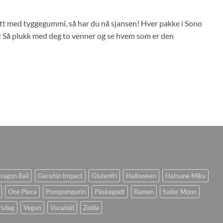
lett med tyggegummi, så har du nå sjansen! Hver pakke i Sono
e! Så plukk med deg to venner og se hvem som er den
ragon Ball
Genshin Impact
Glutenfri
Halloween
Hatsune Miku
One Piece
Pompompurin
Påskegodt
Ramen
Sailor Moon
rsdag
Vegan
Vocaloid
Zelda