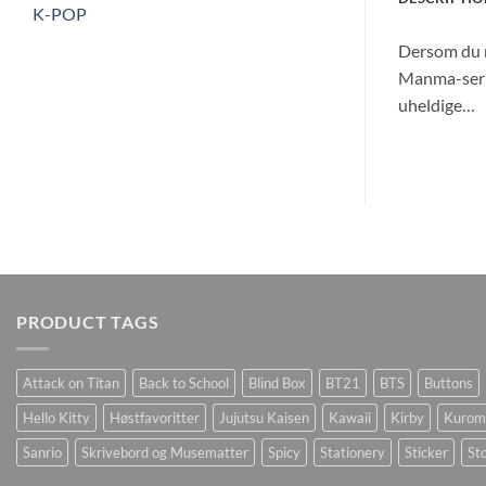
K-POP
Dersom du n
Manma-serie
uheldige…
PRODUCT TAGS
Attack on Titan
Back to School
Blind Box
BT21
BTS
Buttons
Hello Kitty
Høstfavoritter
Jujutsu Kaisen
Kawaii
Kirby
Kurom
Sanrio
Skrivebord og Musematter
Spicy
Stationery
Sticker
Sto