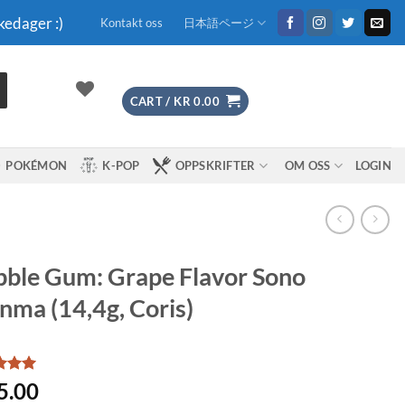
kedager :)
Kontakt oss
日本語ページ
CART /
KR
0.00
POKÉMON
K-POP
OPPSKRIFTER
OM OSS
LOGIN
ble Gum: Grape Flavor Sono
ma (14,4g, Coris)
d
5
5.00
f 5