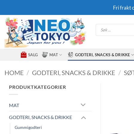
Skip
Fri frakt
to
content
Products
search
SALG
MAT
GODTERI, SNACKS & DRIKKE
HOME
/
GODTERI, SNACKS & DRIKKE
/
SØ
PRODUKTKATEGORIER
MAT
GODTERI, SNACKS & DRIKKE
Gummigodteri