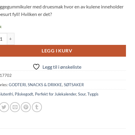
 on
yggegummikuler med druesmak hvor en av kulene inneholder
mer
s
surt fyll! Hvilken er det?
k
 Gum: Grape Flavor Sono Manma (14,4g, Coris) quantity
LEGG I KURV
Legg til i ønskeliste
17702
ries:
GODTERI, SNACKS & DRIKKE
,
SØTSAKER
lutenfri
,
Påskegodt
,
Perfekt for Julekalender
,
Sour
,
Tyggis