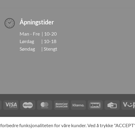
Åpningstider
Man - Fre | 10-20
Lørdag | 10-18
Søndag | Stengt
Visa
Visa
Maestro
MasterCard
MasterCard
Klarna
DanKort
Credit
Electron
2
Card
LINGER
KONTAKT OSS
OM OSS
SPESIALBESTILLING
MIN KONTO
A
og forbedre funksjonaliteten for våre kunder. Ved å trykke "ACCEP
yright 2026 ©
Neo Tokyo by Neo Tokyo Norway AS -With Love from Ja