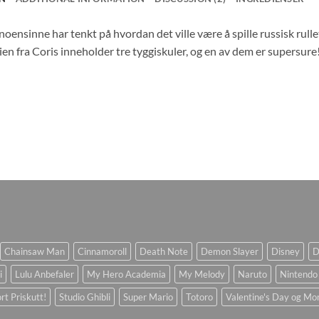
oensinne har tenkt på hvordan det ville være å spille russisk rul
n fra Coris inneholder tre tyggiskuler, og en av dem er supersur
Chainsaw Man
Cinnamoroll
Death Note
Demon Slayer
Disney
D
i
Lulu Anbefaler
My Hero Academia
My Melody
Naruto
Nintendo
rt Priskutt!
Studio Ghibli
Super Mario
Totoro
Valentine's Day og Mo