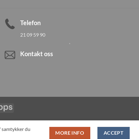
Telefon
21 09 59 90
Kontakt oss
Vipps
LL PRODUCTS
T" samtykker du
MORE INFO
ACCEPT
pan-