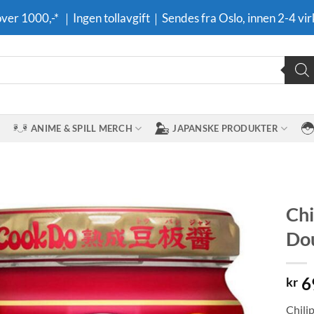
 over 1000,-* ｜Ingen tollavgift｜Sendes fra Oslo, innen 2-4 vir
ANIME & SPILL MERCH
JAPANSKE PRODUKTER
Chi
Dou
Legg til i
ønskeliste
6
kr
Chilip