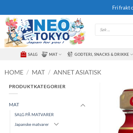
Skip
Fri frakt
to
content
Products
search
SALG
MAT
GODTERI, SNACKS & DRIKKE
HOME
/
MAT
/
ANNET ASIATISK
PRODUKTKATEGORIER
MAT
SALG PÅ MATVARER
Japanske matvarer