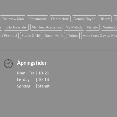
Chainsaw Man
Cinnamoroll
Death Note
Demon Slayer
Disney
D
i
Lulu Anbefaler
My Hero Academia
My Melody
Naruto
Nintendo
rt Priskutt!
Studio Ghibli
Super Mario
Totoro
Valentine's Day og Mo
Åpningstider
Man - Fre | 10-20
Lørdag | 10-18
Søndag | Stengt