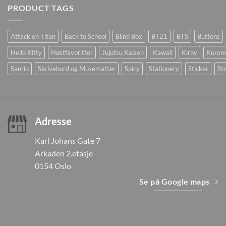
PRODUCT TAGS
Attack on Titan
Back to School
Blind Box
BT21
BTS
Buttons
Hello Kitty
Høstfavoritter
Jujutsu Kaisen
Kawaii
Kirby
Kurom
Sanrio
Skrivebord og Musematter
Spicy
Stationery
Sticker
Sto
Adresse
Karl Johans Gate 7
Arkaden 2.etasje
0154 Oslo
Se på Google maps