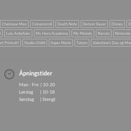
Chainsaw Man
Cinnamoroll
Death Note
Demon Slayer
Disney
D
i
Lulu Anbefaler
My Hero Academia
My Melody
Naruto
Nintendo
rt Priskutt!
Studio Ghibli
Super Mario
Totoro
Valentine's Day og Mo
Åpningstider
Man - Fre | 10-20
Lørdag | 10-18
Søndag | Stengt