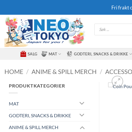
Skip
Fri frakt
to
content
Products
search
SALG
MAT
GODTERI, SNACKS & DRIKKE
HOME
/
ANIME & SPILL MERCH
/
ACCESSO
PRODUKTKATEGORIER
MAT
GODTERI, SNACKS & DRIKKE
ANIME & SPILL MERCH