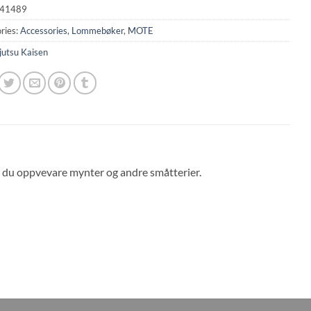
41489
ries:
Accessories
,
Lommebøker
,
MOTE
jutsu Kaisen
 du oppvevare mynter og andre småtterier.