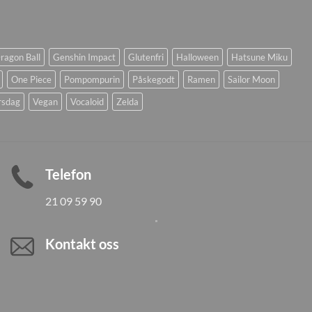
ragon Ball
Genshin Impact
Glutenfri
Halloween
Hatsune Miku
One Piece
Pompompurin
Påskegodt
Ramen
Sailor Moon
rsdag
Vegan
Vocaloid
Zelda
Telefon
21 09 59 90
Kontakt oss