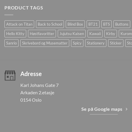
PRODUCT TAGS
Attack on Titan
Back to School
Blind Box
BT21
BTS
Buttons
Hello Kitty
Høstfavoritter
Jujutsu Kaisen
Kawaii
Kirby
Kurom
Sanrio
Skrivebord og Musematter
Spicy
Stationery
Sticker
Sto
Adresse
Karl Johans Gate 7
Arkaden 2.etasje
0154 Oslo
Se på Google maps