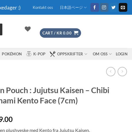
kedager :)
Kontakt oss
日本語ページ
CART /
KR
0.00
POKÉMON
K-POP
OPPSKRIFTER
OM OSS
LOGIN
n Pouch : Jujutsu Kaisen – Chibi
ami Kento Face (7cm)
9.00
iten plushveske med Kento fra Jujutsu Kaisen.