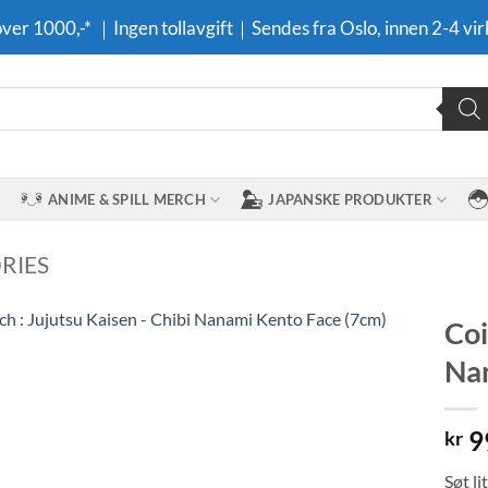
 over 1000,-* ｜Ingen tollavgift｜Sendes fra Oslo, innen 2-4 vir
ANIME & SPILL MERCH
JAPANSKE PRODUKTER
RIES
Coi
Nan
Legg til i
ønskeliste
9
kr
Søt l