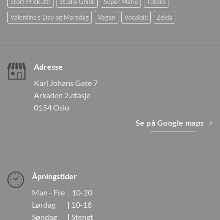
Stort Priskutt!
Studio Ghibli
Super Mario
Totoro
Valentine's Day og Morsdag
Vegan
Vocaloid
Zelda
Adresse
Karl Johans Gate 7
Arkaden 2.etasje
0154 Oslo
Se på Google maps
Åpningstider
Man - Fre | 10-20
Lørdag | 10-18
Søndag | Stengt