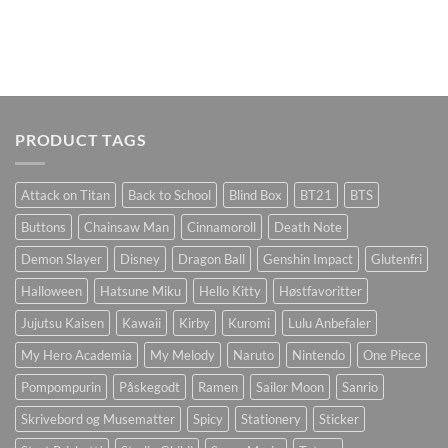
PRODUCT TAGS
Attack on Titan
Back to School
Blind Box
BT21
BTS
Buttons
Chainsaw Man
Cinnamoroll
Death Note
Demon Slayer
Disney
Dragon Ball
Genshin Impact
Glutenfri
Halloween
Hatsune Miku
Hello Kitty
Høstfavoritter
Jujutsu Kaisen
Kawaii
Kirby
Kuromi
Lulu Anbefaler
My Hero Academia
My Melody
Naruto
Nintendo
One Piece
Pompompurin
Påskegodt
Ramen
Sailor Moon
Sanrio
Skrivebord og Musematter
Spicy
Stationery
Sticker