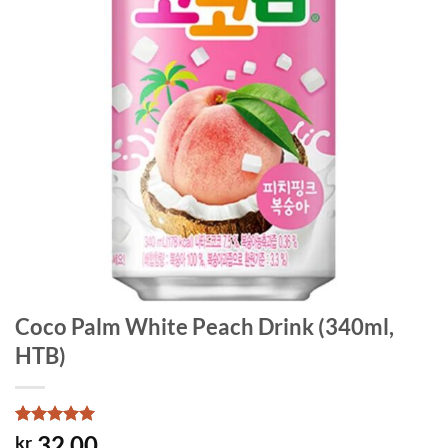
Coco Palm White Peach Drink (340ml,
HTB)
Rated
1
5
32.00
kr