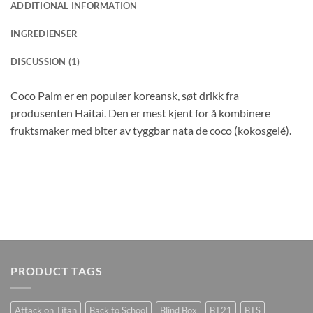
ADDITIONAL INFORMATION
INGREDIENSER
DISCUSSION (1)
Coco Palm er en populær koreansk, søt drikk fra
produsenten Haitai. Den er mest kjent for å kombinere
fruktsmaker med biter av tyggbar nata de coco (kokosgelé).
PRODUCT TAGS
Attack on Titan
Back to School
Blind Box
BT21
BTS