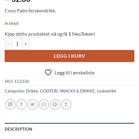
out of 5
based on
Coco Palm ferskendrikk.
customer
rating
In stock
Kjøp dette produktet nå og få
1
NeoToken!
Coco Palm White Peach Drink (340ml, HTB) quantity
LEGG I KURV
Legg til i ønskeliste
SKU:
152336
Categories:
Drikke
,
GODTERI, SNACKS & DRIKKE
,
Leskedrikk
DESCRIPTION