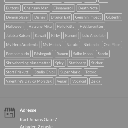
Buttons
Chainsaw Man
Cinnamoroll
Death Note
Demon Slayer
Disney
Dragon Ball
Genshin Impact
Glutenfri
Halloween
Hatsune Miku
Hello Kitty
Høstfavoritter
Jujutsu Kaisen
Kawaii
Kirby
Kuromi
Lulu Anbefaler
My Hero Academia
My Melody
Naruto
Nintendo
One Piece
Pompompurin
Påskegodt
Ramen
Sailor Moon
Sanrio
Skrivebord og Musematter
Spicy
Stationery
Sticker
Stort Priskutt!
Studio Ghibli
Super Mario
Totoro
Valentine's Day og Morsdag
Vegan
Vocaloid
Zelda
Adresse
Karl Johans Gate 7
Arkaden 2.etasje