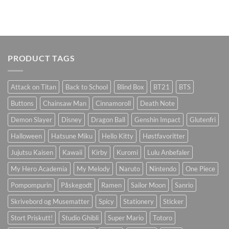
PRODUCT TAGS
Attack on Titan
Back to School
Blind Box
BT21
BTS
Buttons
Chainsaw Man
Cinnamoroll
Death Note
Demon Slayer
Disney
Dragon Ball
Genshin Impact
Glutenfri
Halloween
Hatsune Miku
Hello Kitty
Høstfavoritter
Jujutsu Kaisen
Kawaii
Kirby
Kuromi
Lulu Anbefaler
My Hero Academia
My Melody
Naruto
Nintendo
One Piece
Pompompurin
Påskegodt
Ramen
Sailor Moon
Sanrio
Skrivebord og Musematter
Spicy
Stationery
Sticker
Stort Priskutt!
Studio Ghibli
Super Mario
Totoro