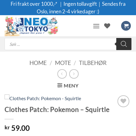
Skip
Fri frakt over 1000,-* ｜Ingen tollavgift｜Sendes fra
to
Oslo, innen 2-4 virkedager :)
content
Products
search
HOME
/
MOTE
/
TILBEHØR
MENY
Clothes Patch: Pokemon – Squirtle
Legg til i
ønskeliste
59.00
kr