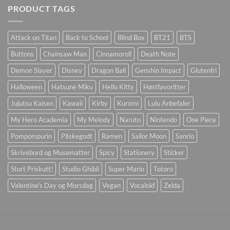
PRODUCT TAGS
Attack on Titan
Back to School
Blind Box
BT21
BTS
Buttons
Chainsaw Man
Cinnamoroll
Death Note
Demon Slayer
Disney
Dragon Ball
Genshin Impact
Glutenfri
Halloween
Hatsune Miku
Hello Kitty
Høstfavoritter
Jujutsu Kaisen
Kawaii
Kirby
Kuromi
Lulu Anbefaler
My Hero Academia
My Melody
Naruto
Nintendo
One Piece
Pompompurin
Påskegodt
Ramen
Sailor Moon
Sanrio
Skrivebord og Musematter
Spicy
Stationery
Sticker
Stort Priskutt!
Studio Ghibli
Super Mario
Totoro
Valentine's Day og Morsdag
Vegan
Vocaloid
Zelda