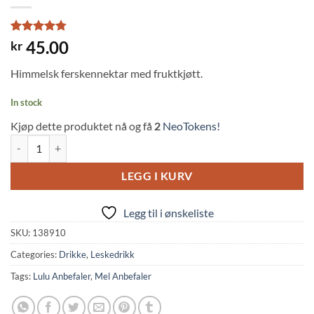
Rated
4
4.75
45.00
kr
out of 5
based on
Himmelsk ferskennektar med fruktkjøtt.
customer
ratings
In stock
Kjøp dette produktet nå og få
2
NeoTokens!
Chunky Peach Nectar 25% (380ml, Fujiya) quantity
LEGG I KURV
Legg til i ønskeliste
SKU:
138910
Categories:
Drikke
,
Leskedrikk
Tags:
Lulu Anbefaler
,
Mel Anbefaler