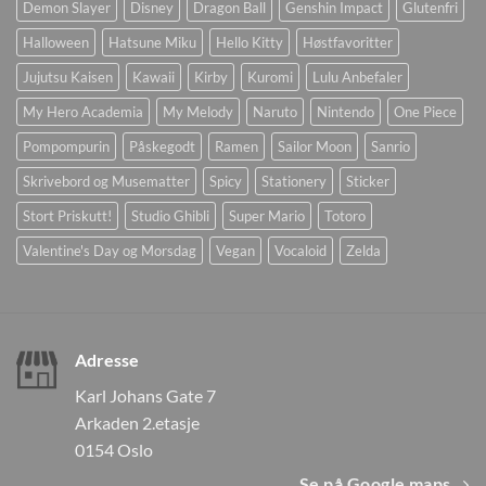
Demon Slayer
Disney
Dragon Ball
Genshin Impact
Glutenfri
Halloween
Hatsune Miku
Hello Kitty
Høstfavoritter
Jujutsu Kaisen
Kawaii
Kirby
Kuromi
Lulu Anbefaler
My Hero Academia
My Melody
Naruto
Nintendo
One Piece
Pompompurin
Påskegodt
Ramen
Sailor Moon
Sanrio
Skrivebord og Musematter
Spicy
Stationery
Sticker
Stort Priskutt!
Studio Ghibli
Super Mario
Totoro
Valentine's Day og Morsdag
Vegan
Vocaloid
Zelda
Adresse
Karl Johans Gate 7
Arkaden 2.etasje
0154 Oslo
Se på Google maps