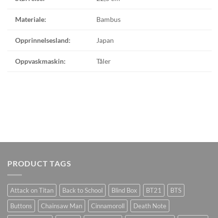
Materiale:
Bambus
Opprinnelsesland:
Japan
Oppvaskmaskin:
Tåler
PRODUCT TAGS
Attack on Titan
Back to School
Blind Box
BT21
BTS
Buttons
Chainsaw Man
Cinnamoroll
Death Note