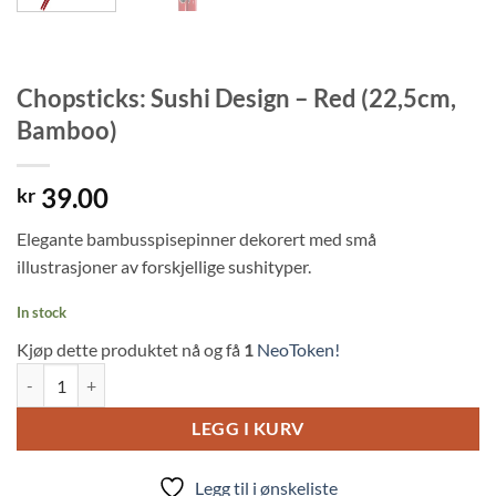
Chopsticks: Sushi Design – Red (22,5cm,
Bamboo)
39.00
kr
Elegante bambusspisepinner dekorert med små
illustrasjoner av forskjellige sushityper.
In stock
Kjøp dette produktet nå og få
1
NeoToken!
Chopsticks: Sushi Design - Red (22,5cm, Bamboo) quantity
LEGG I KURV
Legg til i ønskeliste