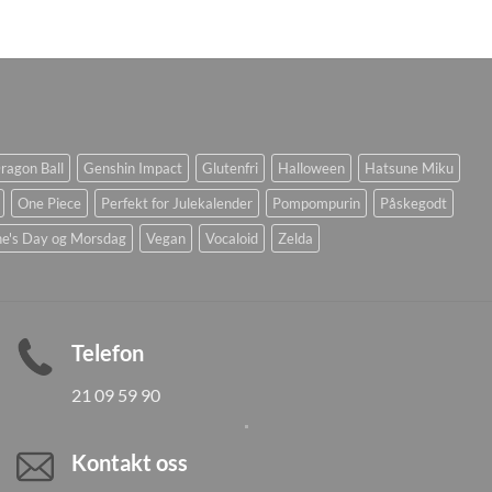
ragon Ball
Genshin Impact
Glutenfri
Halloween
Hatsune Miku
One Piece
Perfekt for Julekalender
Pompompurin
Påskegodt
ne's Day og Morsdag
Vegan
Vocaloid
Zelda
Telefon
21 09 59 90
Kontakt oss