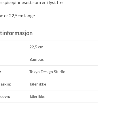
spisepinnesett som er i lyst tre.
e er 22,5cm lange.
tinformasjon
22,5 cm
Bambus
:
Tokyo Design Studio
askin:
Tåler ikke
eovn:
Tåler ikke