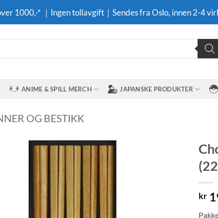
 over 1000,-* ｜Ingen tollavgift｜Sendes fra Oslo, innen 2-4 vir
ANIME & SPILL MERCH
JAPANSKE PRODUKTER
INNER OG BESTIKK
Cho
(22
Legg til i
ønskeliste
1
kr
Pakke 