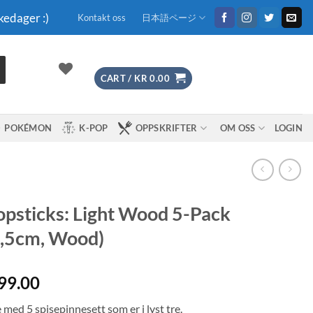
kedager :)
Kontakt oss
日本語ページ
CART /
KR
0.00
POKÉMON
K-POP
OPPSKRIFTER
OM OSS
LOGIN
psticks: Light Wood 5-Pack
,5cm, Wood)
99.00
med 5 spisepinnesett som er i lyst tre.