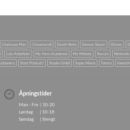
Chainsaw Man
Cinnamoroll
Death Note
Demon Slayer
Disney
D
i
Lulu Anbefaler
My Hero Academia
My Melody
Naruto
Nintendo
tationery
Stort Priskutt!
Studio Ghibli
Super Mario
Totoro
Valenti
Åpningstider
Man - Fre | 10-20
Lørdag | 10-18
Søndag | Stengt