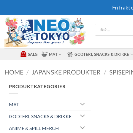
Skip
Fri frakt
to
content
Products
search
SALG
MAT
GODTERI, SNACKS & DRIKKE
HOME
/
JAPANSKE PRODUKTER
/
SPISEP
PRODUKTKATEGORIER
MAT
GODTERI, SNACKS & DRIKKE
ANIME & SPILL MERCH