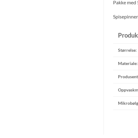
Pakke med 5 
Spisepinnen
Produk
Størrelse:
Materiale:
Produsent
Oppvaskm
Mikrobølg