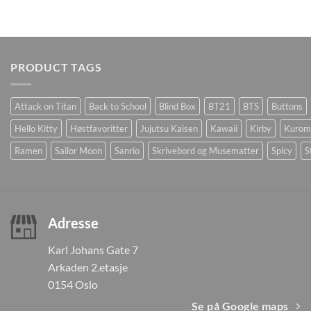
PRODUCT TAGS
Attack on Titan
Back to School
Blind Box
BT21
BTS
Buttons
Hello Kitty
Høstfavoritter
Jujutsu Kaisen
Kawaii
Kirby
Kurom
Ramen
Sailor Moon
Sanrio
Skrivebord og Musematter
Spicy
S
Adresse
Karl Johans Gate 7
Arkaden 2.etasje
0154 Oslo
Se på Google maps