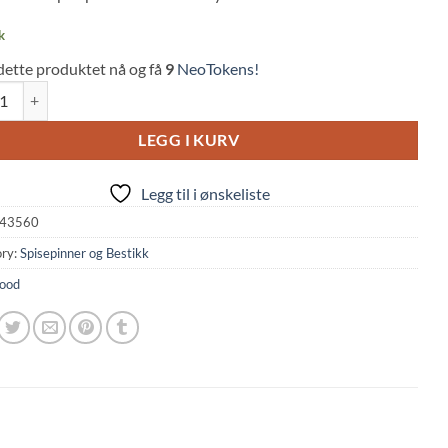
k
dette produktet nå og få
9
NeoTokens!
icks: Light Wood 5-Pack (22,5cm, Wood) quantity
LEGG I KURV
Legg til i ønskeliste
43560
ry:
Spisepinner og Bestikk
ood