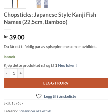
Chopsticks: Japanese Style Kanji Fish
Names (22,5cm, Bamboo)
39.00
kr
Du får ett tilfeldig par av spisepinnene som er avbildet.
In stock
Kjøp dette produktet nå og få
1
NeoToken!
Chopsticks: Japanese Style Kanji Fish Names (22,5cm, Bamboo) quant
LEGG I KURV
Legg til i ønskeliste
SKU:
139687
Category:
Spisepinner og Bestikk