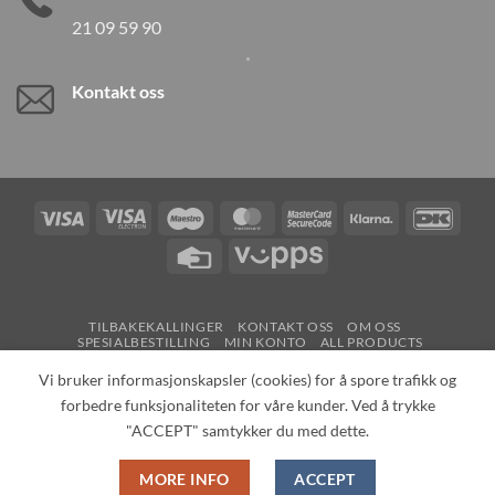
21 09 59 90
Kontakt oss
Visa
Visa
Maestro
MasterCard
MasterCard
Klarna
DanK
Electron
2
Credit
Vipps
Card
TILBAKEKALLINGER
KONTAKT OSS
OM OSS
SPESIALBESTILLING
MIN KONTO
ALL PRODUCTS
Copyright 2026 ©
Neo Tokyo by Neo Tokyo Norway AS -With Love
Vi bruker informasjonskapsler (cookies) for å spore trafikk og
from Japan-
forbedre funksjonaliteten for våre kunder. Ved å trykke
"ACCEPT" samtykker du med dette.
MORE INFO
ACCEPT