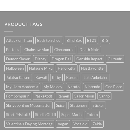
PRODUCT TAGS
Attack on Titan
Back to School
Blind Box
BT21
BTS
Buttons
Chainsaw Man
Cinnamoroll
Death Note
Demon Slayer
Disney
Dragon Ball
Genshin Impact
Glutenfri
Halloween
Hatsune Miku
Hello Kitty
Høstfavoritter
Jujutsu Kaisen
Kawaii
Kirby
Kuromi
Lulu Anbefaler
My Hero Academia
My Melody
Naruto
Nintendo
One Piece
Pompompurin
Påskegodt
Ramen
Sailor Moon
Sanrio
Skrivebord og Musematter
Spicy
Stationery
Sticker
Stort Priskutt!
Studio Ghibli
Super Mario
Totoro
Valentine's Day og Morsdag
Vegan
Vocaloid
Zelda