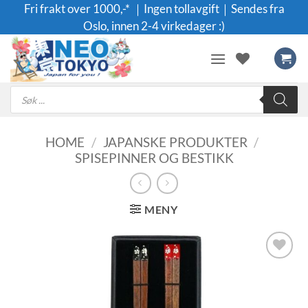
Skip
Fri frakt over 1000,-* ｜Ingen tollavgift｜Sendes fra
to
Oslo, innen 2-4 virkedager :)
content
Products
search
HOME
/
JAPANSKE PRODUKTER
/
SPISEPINNER OG BESTIKK
MENY
Legg til i
ønskeliste