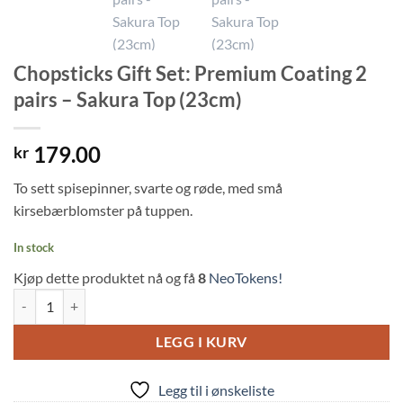
Chopsticks Gift Set: Premium Coating 2
pairs – Sakura Top (23cm)
179.00
kr
To sett spisepinner, svarte og røde, med små
kirsebærblomster på tuppen.
In stock
Kjøp dette produktet nå og få
8
NeoTokens!
Chopsticks Gift Set: Premium Coating 2 pairs - Sakura Top (23cm) qua
LEGG I KURV
Legg til i ønskeliste