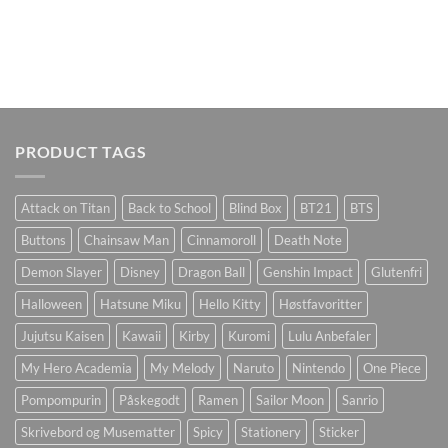
PRODUCT TAGS
Attack on Titan
Back to School
Blind Box
BT21
BTS
Buttons
Chainsaw Man
Cinnamoroll
Death Note
Demon Slayer
Disney
Dragon Ball
Genshin Impact
Glutenfri
Halloween
Hatsune Miku
Hello Kitty
Høstfavoritter
Jujutsu Kaisen
Kawaii
Kirby
Kuromi
Lulu Anbefaler
My Hero Academia
My Melody
Naruto
Nintendo
One Piece
Pompompurin
Påskegodt
Ramen
Sailor Moon
Sanrio
Skrivebord og Musematter
Spicy
Stationery
Sticker