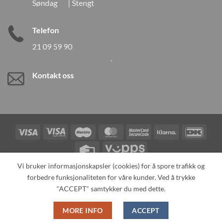
Søndag | Stengt
Telefon
21 09 59 90
Kontakt oss
Visa
Visa
Maestro
MasterCard
MasterCard
Klarna
DanK
Electron
2
Credit
Vipps
Card
Vi bruker informasjonskapsler (cookies) for å spore trafikk og
forbedre funksjonaliteten for våre kunder. Ved å trykke
TILBAKEKALLINGER
KONTAKT OSS
OM OSS
SPESIALBESTILLING
MIN KONTO
ALL PRODUCTS
"ACCEPT" samtykker du med dette.
Copyright 2026 ©
Neo Tokyo by Neo Tokyo Norway AS -With Love
MORE INFO
ACCEPT
from Japan-