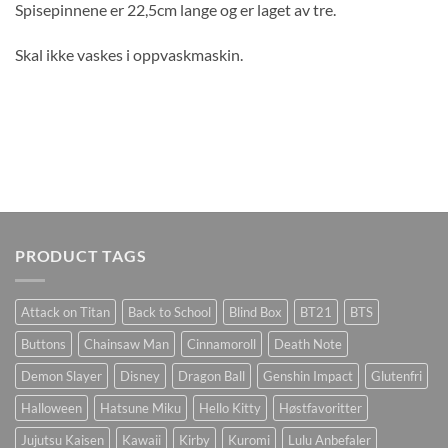
Spisepinnene er 22,5cm lange og er laget av tre.
Skal ikke vaskes i oppvaskmaskin.
PRODUCT TAGS
Attack on Titan
Back to School
Blind Box
BT21
BTS
Buttons
Chainsaw Man
Cinnamoroll
Death Note
Demon Slayer
Disney
Dragon Ball
Genshin Impact
Glutenfri
Halloween
Hatsune Miku
Hello Kitty
Høstfavoritter
Jujutsu Kaisen
Kawaii
Kirby
Kuromi
Lulu Anbefaler