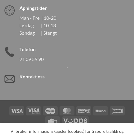
Åpningstider
Man - Fre | 10-20
Lørdag | 10-18
Søndag | Stengt
Telefon
21 09 59 90
Kontakt oss
Visa
Visa
Maestro
MasterCard
MasterCard
Klarna
DanK
Electron
2
Credit
Vipps
Card
Vi bruker informasjonskapsler (cookies) for å spore trafikk og