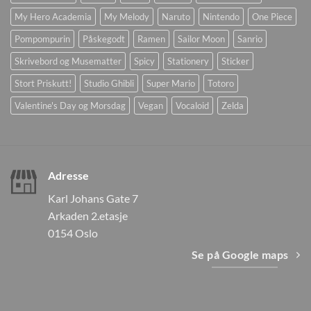
My Hero Academia
My Melody
Naruto
Nintendo
One Piece
Pompompurin
Påskegodt
Ramen
Sailor Moon
Sanrio
Skrivebord og Musematter
Spicy
Stationery
Sticker
Stort Priskutt!
Studio Ghibli
Super Mario
Totoro
Valentine's Day og Morsdag
Vegan
Vocaloid
Zelda
Adresse
Karl Johans Gate 7
Arkaden 2.etasje
0154 Oslo
Se på Google maps