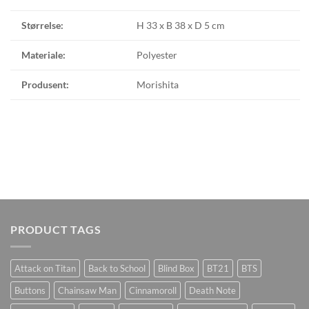
Størrelse:
H 33 x B 38 x D 5 cm
Materiale:
Polyester
Produsent:
Morishita
PRODUCT TAGS
Attack on Titan
Back to School
Blind Box
BT21
BTS
Buttons
Chainsaw Man
Cinnamoroll
Death Note