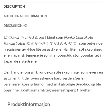
DESCRIPTION
ADDITIONAL INFORMATION
DISCUSSION (0)
Chiikawa
(ちいかわ), også kjent som
Nanka Chiisakute
Kawaii Yatsu
(なんか小さくてかわいいやつ), som betyr noe
i retningen av «Noe lite og søtt» eller «En liten, søt skapning»,
er en japansk tegneserie som har oppnådd stor popularitet i
Japan de siste årene.
Den handler om små, runde og søte skapninger som lever i en
søt, men til tider overraskende hard verden. Serien
balanserer koselig humor med små alvorlige øyeblikk, og ble
opprinnelig delt som små tegneseriestriper på Twitter.
Produktinformasjon