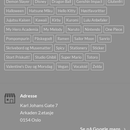
Demon Slayer
Disney
Dragon Ball
Genshin Impact
Glutenfri
Halloween
Hatsune Miku
Hello Kitty
Høstfavoritter
Jujutsu Kaisen
Kawaii
Kirby
Kuromi
Lulu Anbefaler
My Hero Academia
My Melody
Naruto
Nintendo
One Piece
Pompompurin
Påskegodt
Ramen
Sailor Moon
Sanrio
Skrivebord og Musematter
Spicy
Stationery
Sticker
Stort Priskutt!
Studio Ghibli
Super Mario
Totoro
Valentine's Day og Morsdag
Vegan
Vocaloid
Zelda
Adresse
Karl Johans Gate 7
Arkaden 2.etasje
0154 Oslo
Se på Google maps