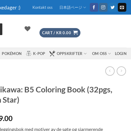
kedager :)
Kontakt oss
日本語ページ
CART /
KR
0.00
POKÉMON
K-POP
OPPSKRIFTER
OM OSS
LOGIN
ikawa: B5 Coloring Book (32pgs,
 Star)
9.00
leggingsbok med motiver av de søte og sjarmerende