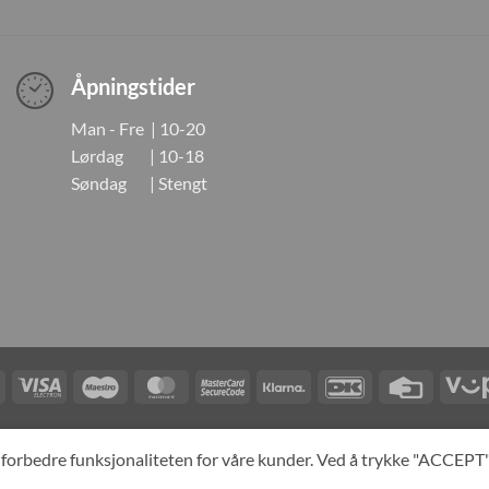
Åpningstider
Man - Fre | 10-20
Lørdag | 10-18
Søndag | Stengt
Visa
Visa
Maestro
MasterCard
MasterCard
Klarna
DanKort
Credit
Electron
2
Card
LINGER
KONTAKT OSS
OM OSS
SPESIALBESTILLING
MIN KONTO
A
og forbedre funksjonaliteten for våre kunder. Ved å trykke "ACCEP
yright 2026 ©
Neo Tokyo by Neo Tokyo Norway AS -With Love from Ja