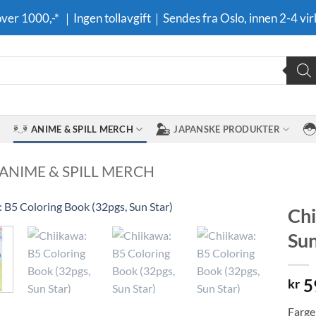
 over 1000,-* ｜Ingen tollavgift｜Sendes fra Oslo, innen 2-4 vir
ANIME & SPILL MERCH
JAPANSKE PRODUKTER
 ANIME & SPILL MERCH
Chi
Sun
Legg til i
ønskeliste
5
kr
Farge