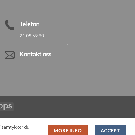
Telefon
21 09 59 90
Kontakt oss
Vipps
LL PRODUCTS
T" samtykker du
MORE INFO
ACCEPT
pan-