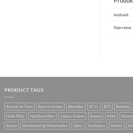
Produk
Innhold:
Størrelse:
PRODUCT TAGS
Attack on Titan
Back to School
Blind Box
BT21
BTS
Buttons
Hello Kitty
Høstfavoritter
Jujutsu Kaisen
Kawaii
Kirby
Kurom
Sanrio
Skrivebord og Musematter
Spicy
Stationery
Sticker
Sto