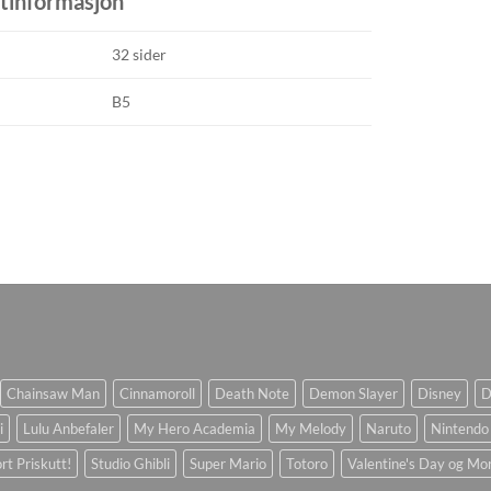
tinformasjon
32 sider
B5
Chainsaw Man
Cinnamoroll
Death Note
Demon Slayer
Disney
D
i
Lulu Anbefaler
My Hero Academia
My Melody
Naruto
Nintendo
rt Priskutt!
Studio Ghibli
Super Mario
Totoro
Valentine's Day og Mo