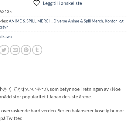
Legg til i ønskeliste
53135
ries:
ANIME & SPILL MERCH
,
Diverse Anime & Spill Merch
,
Kontor- og
tstyr
iikawa
くてかわいいやつ), som betyr noe i retningen av «Noe
ppnådd stor popularitet i Japan de siste årene.
er overraskende hard verden. Serien balanserer koselig humor
på Twitter.