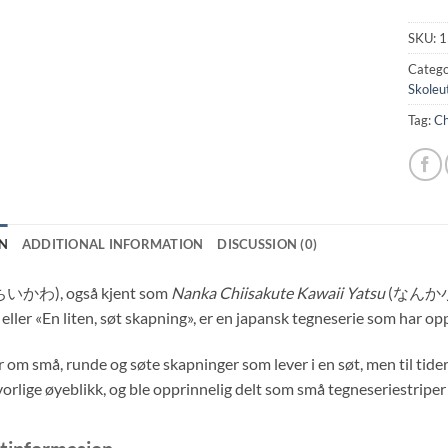
SKU:
1
Catego
Skoleu
Tag:
Ch
N
ADDITIONAL INFORMATION
DISCUSSION (0)
ちいかわ), også kjent som
Nanka Chiisakute Kawaii Yatsu
(なんか小さ
» eller «En liten, søt skapning», er en japansk tegneserie som har o
 om små, runde og søte skapninger som lever i en søt, men til tid
orlige øyeblikk, og ble opprinnelig delt som små tegneseriestriper 