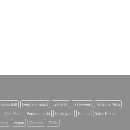
ragon Ball
Genshin Impact
Glutenfri
Halloween
Hatsune Miku
One Piece
Pompompurin
Påskegodt
Ramen
Sailor Moon
rsdag
Vegan
Vocaloid
Zelda