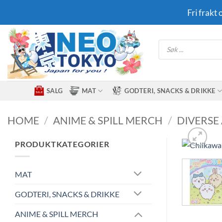
Skip
Fri frakt
to
content
Products
search
SALG
MAT
GODTERI, SNACKS & DRIKKE
HOME
/
ANIME & SPILL MERCH
/
DIVERSE
PRODUKTKATEGORIER
MAT
GODTERI, SNACKS & DRIKKE
ANIME & SPILL MERCH