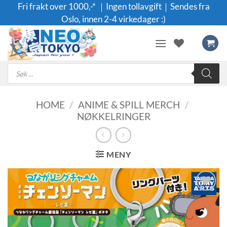
Skip
Fri frakt over 1000,-* ｜Ingen tollavgift｜Sendes fra
to
Oslo, innen 2-4 virkedager :)
content
Products
search
HOME
/
ANIME & SPILL MERCH
/
NØKKELRINGER
MENY
Legg til i
ønskeliste