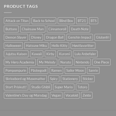
PRODUCT TAGS
Attack on Titan
Back to School
Blind Box
BT21
BTS
Buttons
Chainsaw Man
Cinnamoroll
Death Note
Demon Slayer
Disney
Dragon Ball
Genshin Impact
Glutenfri
Halloween
Hatsune Miku
Hello Kitty
Høstfavoritter
Jujutsu Kaisen
Kawaii
Kirby
Kuromi
Lulu Anbefaler
My Hero Academia
My Melody
Naruto
Nintendo
One Piece
Pompompurin
Påskegodt
Ramen
Sailor Moon
Sanrio
Skrivebord og Musematter
Spicy
Stationery
Sticker
Stort Priskutt!
Studio Ghibli
Super Mario
Totoro
Valentine's Day og Morsdag
Vegan
Vocaloid
Zelda