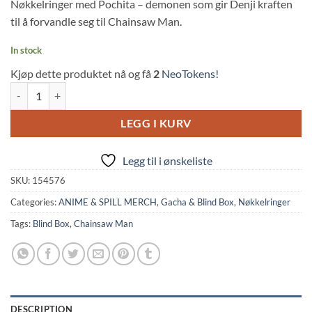
Nøkkelringer med Pochita – demonen som gir Denji kraften
til å forvandle seg til Chainsaw Man.
In stock
Kjøp dette produktet nå og få
2
NeoTokens!
Chainsaw Man: Reze Arc Accessories Gacha -Pochita (Random, Takara
LEGG I KURV
Legg til i ønskeliste
SKU:
154576
Categories:
ANIME & SPILL MERCH
,
Gacha & Blind Box
,
Nøkkelringer
Tags:
Blind Box
,
Chainsaw Man
DESCRIPTION