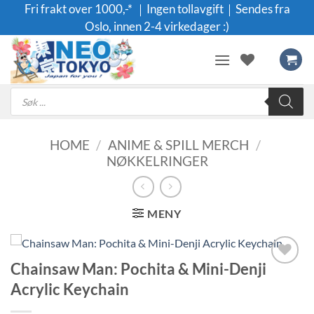
Skip
Fri frakt over 1000,-* ｜Ingen tollavgift｜Sendes fra
to
Oslo, innen 2-4 virkedager :)
content
Products
search
HOME
/
ANIME & SPILL MERCH
/
NØKKELRINGER
MENY
Chainsaw Man: Pochita & Mini-Denji
Legg til i
Acrylic Keychain
ønskeliste