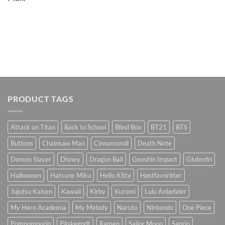
PRODUCT TAGS
Attack on Titan
Back to School
Blind Box
BT21
BTS
Buttons
Chainsaw Man
Cinnamoroll
Death Note
Demon Slayer
Disney
Dragon Ball
Genshin Impact
Glutenfri
Halloween
Hatsune Miku
Hello Kitty
Høstfavoritter
Jujutsu Kaisen
Kawaii
Kirby
Kuromi
Lulu Anbefaler
My Hero Academia
My Melody
Naruto
Nintendo
One Piece
Pompompurin
Påskegodt
Ramen
Sailor Moon
Sanrio