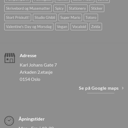
Skrivebord og Musematter
Spicy
Stationery
Sticker
Stort Priskutt!
Studio Ghibli
Super Mario
Totoro
Valentine's Day og Morsdag
Vegan
Vocaloid
Zelda
Adresse
Karl Johans Gate 7
Arkaden 2.etasje
0154 Oslo
Se på Google maps
Åpningstider