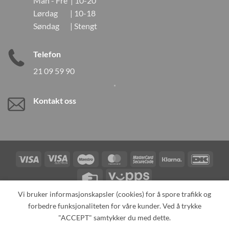
Man - Fre | 10-20
Lørdag | 10-18
Søndag | Stengt
Telefon
21 09 59 90
Kontakt oss
Visa
Visa
Maestro
MasterCard
MasterCard
Klarna
DanK
Electron
2
Credit
Vipps
Card
Vi bruker informasjonskapsler (cookies) for å spore trafikk og
forbedre funksjonaliteten for våre kunder. Ved å trykke
TILBAKEKALLINGER
KONTAKT OSS
OM OSS
SPESIALBESTILLING
MIN KONTO
ALL PRODUCTS
"ACCEPT" samtykker du med dette.