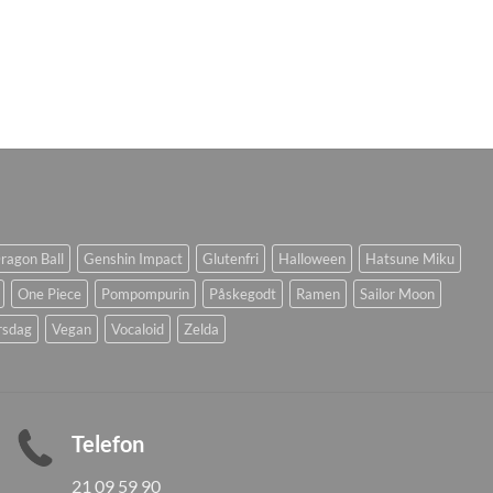
ragon Ball
Genshin Impact
Glutenfri
Halloween
Hatsune Miku
One Piece
Pompompurin
Påskegodt
Ramen
Sailor Moon
rsdag
Vegan
Vocaloid
Zelda
Telefon
21 09 59 90