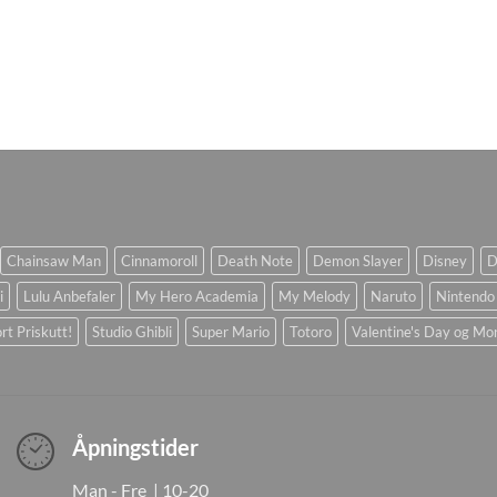
Chainsaw Man
Cinnamoroll
Death Note
Demon Slayer
Disney
D
i
Lulu Anbefaler
My Hero Academia
My Melody
Naruto
Nintendo
rt Priskutt!
Studio Ghibli
Super Mario
Totoro
Valentine's Day og Mo
Åpningstider
Man - Fre | 10-20