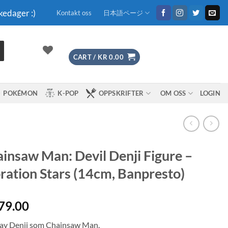
kedager :)
Kontakt oss
日本語ページ
CART /
KR
0.00
POKÉMON
K-POP
OPPSKRIFTER
OM OSS
LOGIN
insaw Man: Devil Denji Figure –
ration Stars (14cm, Banpresto)
79.00
 av Denji som Chainsaw Man.