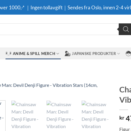
 over 1000,-* ｜Ingen tollavgift｜Sendes fra Oslo, innen 2-4 vir
ANIME & SPILL MERCH
JAPANSKE PRODUKTER
Cha
Vib
Legg til i
ønskeliste
4
kr
Figur