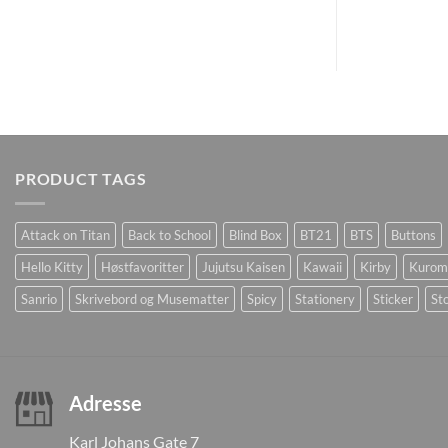
PRODUCT TAGS
Attack on Titan
Back to School
Blind Box
BT21
BTS
Buttons
Hello Kitty
Høstfavoritter
Jujutsu Kaisen
Kawaii
Kirby
Kurom
Sanrio
Skrivebord og Musematter
Spicy
Stationery
Sticker
Sto
Adresse
Karl Johans Gate 7