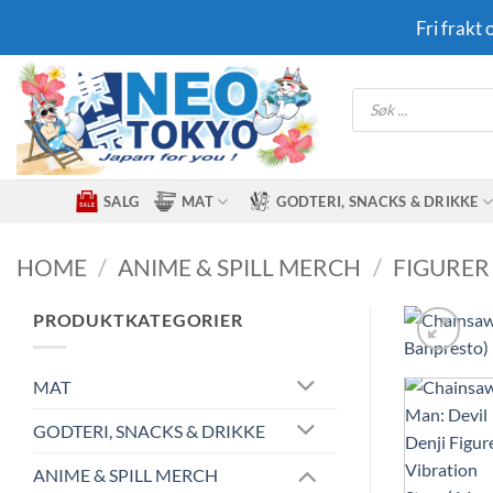
Skip
Fri frakt
to
content
Products
search
SALG
MAT
GODTERI, SNACKS & DRIKKE
HOME
/
ANIME & SPILL MERCH
/
FIGURER
PRODUKTKATEGORIER
MAT
GODTERI, SNACKS & DRIKKE
ANIME & SPILL MERCH