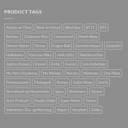
PRODUCT TAGS
Attack on Titan
Back to School
Blind Box
BT21
BTS
Buttons
Chainsaw Man
Cinnamoroll
Death Note
Demon Slayer
Disney
Dragon Ball
Genshin Impact
Glutenfri
Halloween
Hatsune Miku
Hello Kitty
Høstfavoritter
Jujutsu Kaisen
Kawaii
Kirby
Kuromi
Lulu Anbefaler
My Hero Academia
My Melody
Naruto
Nintendo
One Piece
Pompompurin
Påskegodt
Ramen
Sailor Moon
Sanrio
Skrivebord og Musematter
Spicy
Stationery
Sticker
Stort Priskutt!
Studio Ghibli
Super Mario
Totoro
Valentine's Day og Morsdag
Vegan
Vocaloid
Zelda