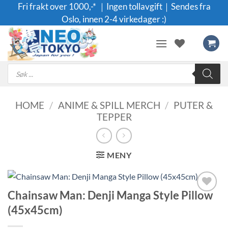
Skip
Fri frakt over 1000,-* ｜Ingen tollavgift｜Sendes fra
to
Oslo, innen 2-4 virkedager :)
content
Products
search
HOME
/
ANIME & SPILL MERCH
/
PUTER &
TEPPER
MENY
Chainsaw Man: Denji Manga Style Pillow
Legg til i
(45x45cm)
ønskeliste