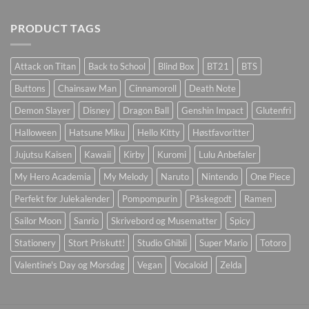
PRODUCT TAGS
Attack on Titan
Back to School
Blind Box
BT21
BTS
Buttons
Chainsaw Man
Cinnamoroll
Death Note
Demon Slayer
Disney
Dragon Ball
Genshin Impact
Glutenfri
Halloween
Hatsune Miku
Hello Kitty
Høstfavoritter
Jujutsu Kaisen
Kawaii
Kirby
Kuromi
Lulu Anbefaler
My Hero Academia
My Melody
Naruto
Nintendo
One Piece
Perfekt for Julekalender
Pompompurin
Påskegodt
Ramen
Sailor Moon
Sanrio
Skrivebord og Musematter
Spicy
Stationery
Stort Priskutt!
Studio Ghibli
Super Mario
Totoro
Valentine's Day og Morsdag
Vegan
Vocaloid
Zelda