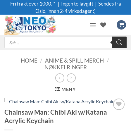
Skip
Fri frakt over 1000,-* ｜Ingen tollavgift｜Sendes fra
to
Oslo, innen 2-4 virkedager :)
content
Products
search
HOME
/
ANIME & SPILL MERCH
/
NØKKELRINGER
MENY
Chainsaw Man: Chibi Aki w/Katana
Legg til i
Acrylic Keychain
ønskeliste