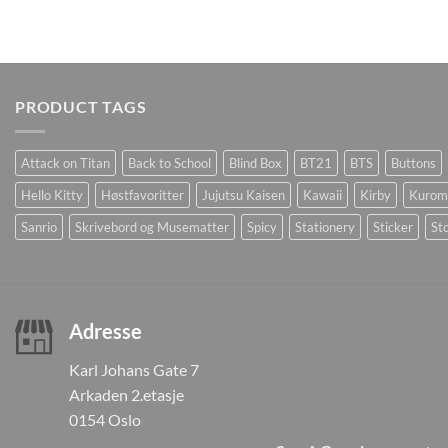
PRODUCT TAGS
Attack on Titan
Back to School
Blind Box
BT21
BTS
Buttons
Hello Kitty
Høstfavoritter
Jujutsu Kaisen
Kawaii
Kirby
Kurom
Sanrio
Skrivebord og Musematter
Spicy
Stationery
Sticker
Sto
Adresse
Karl Johans Gate 7
Arkaden 2.etasje
0154 Oslo