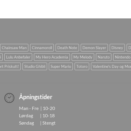
Chainsaw Man
Cinnamoroll
Death Note
Demon Slayer
Disney
D
i
Lulu Anbefaler
My Hero Academia
My Melody
Naruto
Nintendo
rt Priskutt!
Studio Ghibli
Super Mario
Totoro
Valentine's Day og Mo
Åpningstider
Man - Fre | 10-20
Lørdag | 10-18
Søndag | Stengt