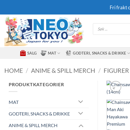
Skip
Fri frakt
to
content
Products
search
SALG
MAT
GODTERI, SNACKS & DRIKKE
HOME
/
ANIME & SPILL MERCH
/
FIGURER
PRODUKTKATEGORIER
MAT
GODTERI, SNACKS & DRIKKE
ANIME & SPILL MERCH