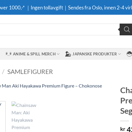
 over 1000,-* ｜Ingen tollavgift｜Sendes fra Oslo, innen 2-4 vir
ANIME & SPILL MERCH
JAPANSKE PRODUKTER
/
SAMLEFIGURER
Ch
Pre
Legg til i
ønskeliste
Seg
4
kr