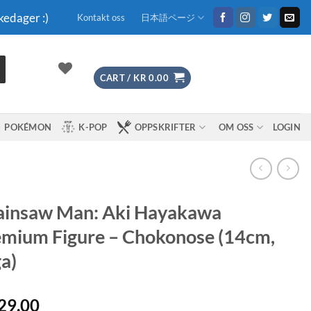
kedager :)
Kontakt oss
日本語ページ
CART /
KR
0.00
POKÉMON
K-POP
OPPSKRIFTER
OM OSS
LOGIN
ainsaw Man: Aki Hayakawa
mium Figure – Chokonose (14cm,
a)
29.00