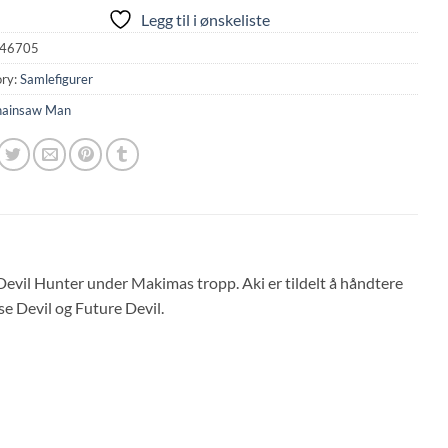
Legg til i ønskeliste
46705
ry:
Samlefigurer
ainsaw Man
evil Hunter under Makimas tropp. Aki er tildelt å håndtere
se Devil og Future Devil.