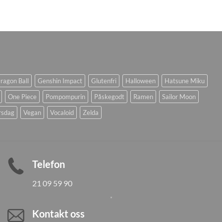
ragon Ball
Genshin Impact
Glutenfri
Halloween
Hatsune Miku
One Piece
Pompompurin
Påskegodt
Ramen
Sailor Moon
rsdag
Vegan
Vocaloid
Zelda
Telefon
21 09 59 90
Kontakt oss