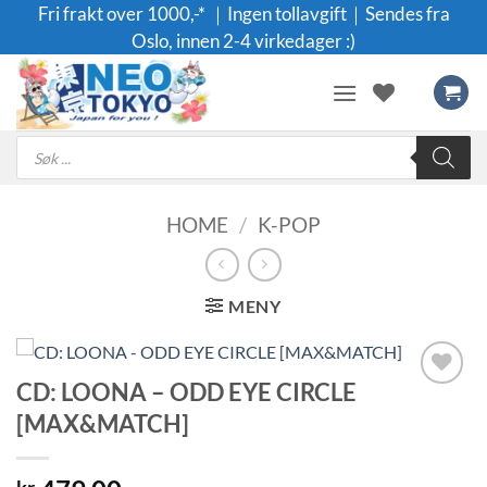
Skip
Fri frakt over 1000,-* ｜Ingen tollavgift｜Sendes fra
to
Oslo, innen 2-4 virkedager :)
content
Products
search
HOME
/
K-POP
MENY
CD: LOONA – ODD EYE CIRCLE
Legg til i
[MAX&MATCH]
ønskeliste