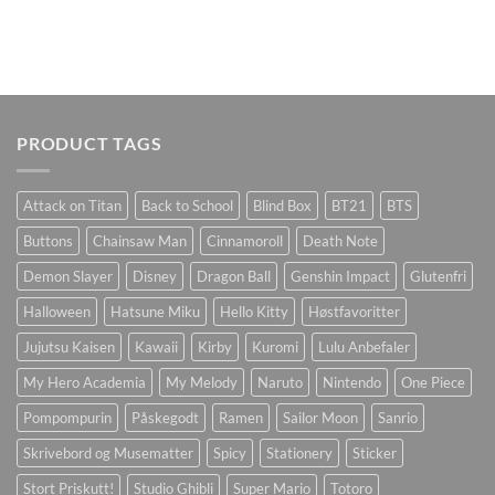
PRODUCT TAGS
Attack on Titan
Back to School
Blind Box
BT21
BTS
Buttons
Chainsaw Man
Cinnamoroll
Death Note
Demon Slayer
Disney
Dragon Ball
Genshin Impact
Glutenfri
Halloween
Hatsune Miku
Hello Kitty
Høstfavoritter
Jujutsu Kaisen
Kawaii
Kirby
Kuromi
Lulu Anbefaler
My Hero Academia
My Melody
Naruto
Nintendo
One Piece
Pompompurin
Påskegodt
Ramen
Sailor Moon
Sanrio
Skrivebord og Musematter
Spicy
Stationery
Sticker
Stort Priskutt!
Studio Ghibli
Super Mario
Totoro